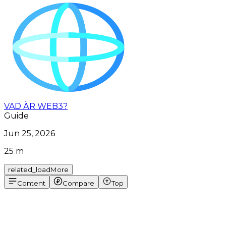
VAD ÄR WEB3?
Guide
Jun 25, 2026
25 m
related_loadMore
Content
Compare
Top