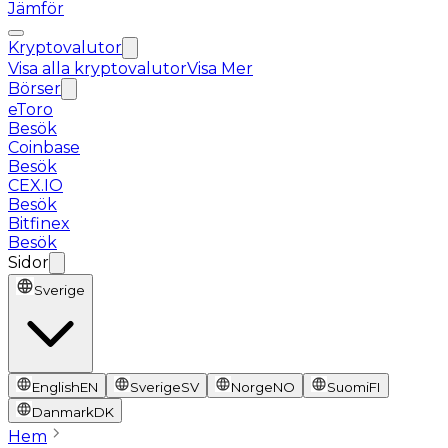
Jämför
Kryptovalutor
Visa alla kryptovalutor
Visa Mer
Börser
eToro
Besök
Coinbase
Besök
CEX.IO
Besök
Bitfinex
Besök
Sidor
Sverige
English
EN
Sverige
SV
Norge
NO
Suomi
FI
Danmark
DK
Hem