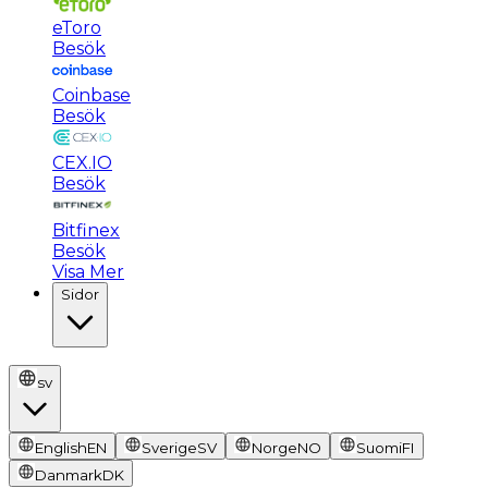
eToro
Besök
Coinbase
Besök
CEX.IO
Besök
Bitfinex
Besök
Visa Mer
Sidor
sv
English
EN
Sverige
SV
Norge
NO
Suomi
FI
Danmark
DK