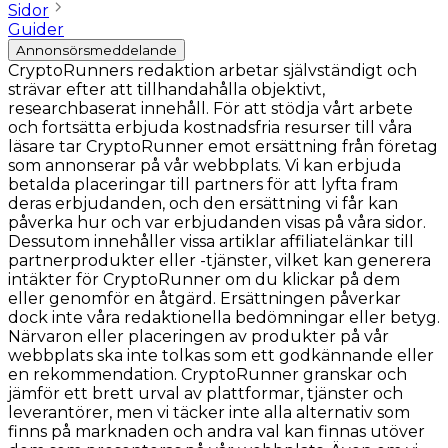
Sidor
Guider
Annonsörsmeddelande
CryptoRunners redaktion arbetar självständigt och
strävar efter att tillhandahålla objektivt,
researchbaserat innehåll. För att stödja vårt arbete
och fortsätta erbjuda kostnadsfria resurser till våra
läsare tar CryptoRunner emot ersättning från företag
som annonserar på vår webbplats. Vi kan erbjuda
betalda placeringar till partners för att lyfta fram
deras erbjudanden, och den ersättning vi får kan
påverka hur och var erbjudanden visas på våra sidor.
Dessutom innehåller vissa artiklar affiliatelänkar till
partnerprodukter eller -tjänster, vilket kan generera
intäkter för CryptoRunner om du klickar på dem
eller genomför en åtgärd. Ersättningen påverkar
dock inte våra redaktionella bedömningar eller betyg.
Närvaron eller placeringen av produkter på vår
webbplats ska inte tolkas som ett godkännande eller
en rekommendation. CryptoRunner granskar och
jämför ett brett urval av plattformar, tjänster och
leverantörer, men vi täcker inte alla alternativ som
finns på marknaden och andra val kan finnas utöver