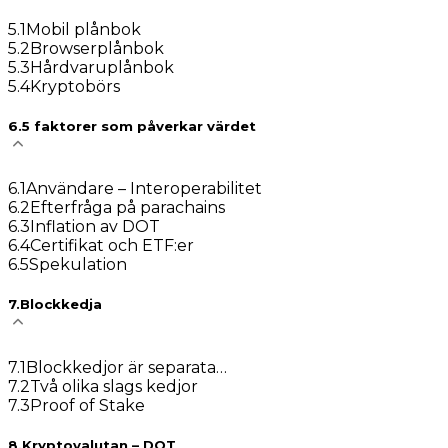
5
.
1
Mobil plånbok
5
.
2
Browserplånbok
5
.
3
Hårdvaruplånbok
5
.
4
Kryptobörs
6
.
5 faktorer som påverkar värdet
6
.
1
Användare – Interoperabilitet
6
.
2
Efterfråga på parachains
6
.
3
Inflation av DOT
6
.
4
Certifikat och ETF:er
6
.
5
Spekulation
7
.
Blockkedja
7
.
1
Blockkedjor är separata…
7
.
2
Två olika slags kedjor
7
.
3
Proof of Stake
8
.
Kryptovalutan – DOT