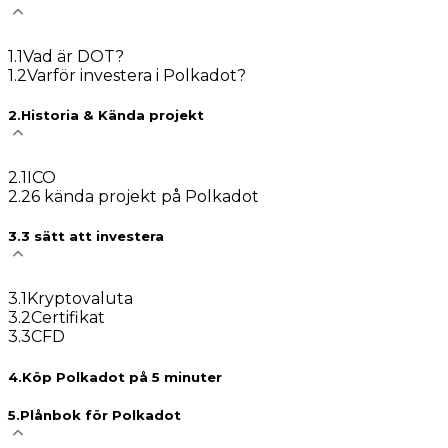
1
.
1
Vad är DOT?
1
.
2
Varför investera i Polkadot?
2
.
Historia & Kända projekt
2
.
1
ICO
2
.
2
6 kända projekt på Polkadot
3
.
3 sätt att investera
3
.
1
Kryptovaluta
3
.
2
Certifikat
3
.
3
CFD
4
.
Köp Polkadot på 5 minuter
5
.
Plånbok för Polkadot