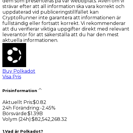
dem som presenteras på vår webbplats. Även om vi
strävar efter att all information ska vara korrekt och
uppdaterad vid publiceringstillfället kan
CryptoRunner inte garantera att informationen är
fullständig eller fortsatt korrekt. Vi rekommenderar
att du verifierar viktiga uppgifter direkt med relevant
leverantör för att säkerställa att du har den mest
aktuella informationen.
Buy Polkadot
Visa Pris
Prisinformation
Aktuellt Pris
:
$
0.82
24h Förändring
:
-2.45
%
Börsvärde
:
$
1.39B
Volym (24h)
:
$
82,542,268.32
1
.
Vad är Polkadot?