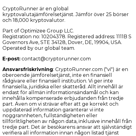
CryptoRunner är en global
kryptovalutajämförelsetjänst. Jämför över 25 börser
och 18,000 kryptovalutor.
Part of Optimizee Group LLC.
Registration no: 10204378. Registered address: 1111B S
Governors Ave, STE 34128, Dover, DE, 19904, USA.
Operated by our global team.
E-post:
contact@cryptorunner.com
Ansvarsfriskrivning
:
CryptoRunner.com ("vi") är en
oberoende jämförelsetjänst, inte en finansiell
rådgivare eller finansiell institution. Vi ger inte
finansiella, juridiska eller skatteråd. Allt innehåll är
endast för allmän informationsändamål och kan
innehålla kompenserade erbjudanden från tredje
part. Även om vi strävar efter att ge korrekt och
uppdaterad information garanterar vi inte
noggrannheten, fullständigheten eller
tillförlitligheten av någon data, inklusive innehåll från
tredje part. Det är besökarens ansvar att självständigt
verifiera all information innan någon listad tjänst