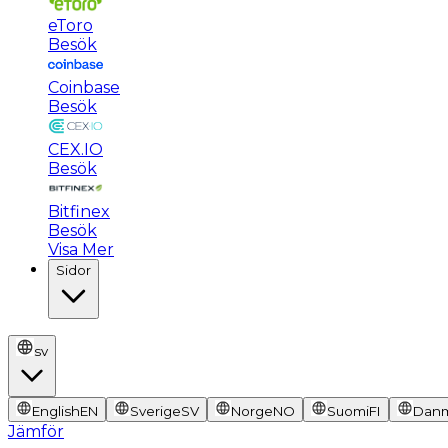
eToro
Besök
Coinbase
Besök
CEX.IO
Besök
Bitfinex
Besök
Visa Mer
Sidor
sv
English
EN
Sverige
SV
Norge
NO
Suomi
FI
Dan
Jämför