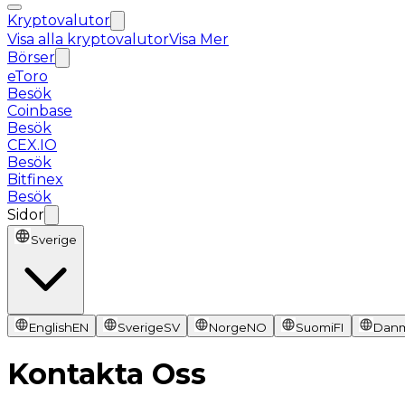
Kryptovalutor
Visa alla kryptovalutor
Visa Mer
Börser
eToro
Besök
Coinbase
Besök
CEX.IO
Besök
Bitfinex
Besök
Sidor
Sverige
English
EN
Sverige
SV
Norge
NO
Suomi
FI
Dan
Kontakta Oss