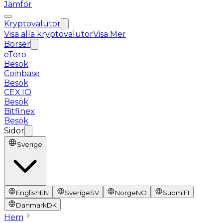
Jämför
Kryptovalutor
Visa alla kryptovalutor
Visa Mer
Börser
eToro
Besök
Coinbase
Besök
CEX.IO
Besök
Bitfinex
Besök
Sidor
Sverige
English
EN
Sverige
SV
Norge
NO
Suomi
FI
Danmark
DK
Hem