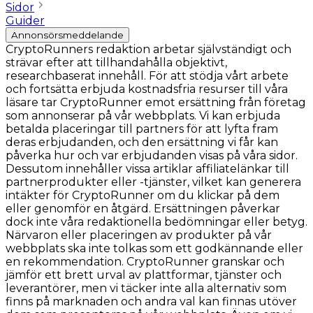
Sidor
Guider
Annonsörsmeddelande
CryptoRunners redaktion arbetar självständigt och
strävar efter att tillhandahålla objektivt,
researchbaserat innehåll. För att stödja vårt arbete
och fortsätta erbjuda kostnadsfria resurser till våra
läsare tar CryptoRunner emot ersättning från företag
som annonserar på vår webbplats. Vi kan erbjuda
betalda placeringar till partners för att lyfta fram
deras erbjudanden, och den ersättning vi får kan
påverka hur och var erbjudanden visas på våra sidor.
Dessutom innehåller vissa artiklar affiliatelänkar till
partnerprodukter eller -tjänster, vilket kan generera
intäkter för CryptoRunner om du klickar på dem
eller genomför en åtgärd. Ersättningen påverkar
dock inte våra redaktionella bedömningar eller betyg.
Närvaron eller placeringen av produkter på vår
webbplats ska inte tolkas som ett godkännande eller
en rekommendation. CryptoRunner granskar och
jämför ett brett urval av plattformar, tjänster och
leverantörer, men vi täcker inte alla alternativ som
finns på marknaden och andra val kan finnas utöver