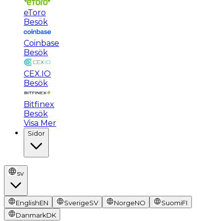
eToro
Besök
Coinbase
Besök
CEX.IO
Besök
Bitfinex
Besök
Visa Mer
Sidor
sv
English
EN
Sverige
SV
Norge
NO
Suomi
FI
Danmark
DK