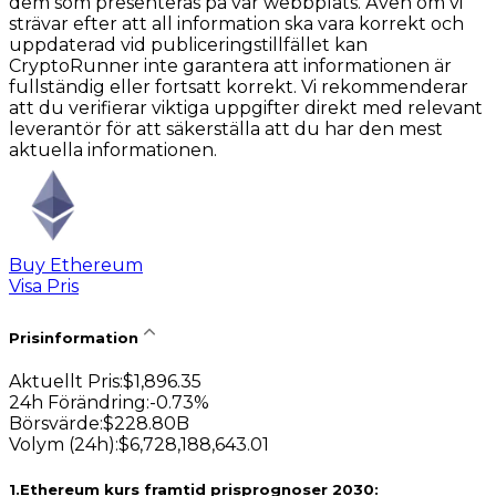
dem som presenteras på vår webbplats. Även om vi
strävar efter att all information ska vara korrekt och
uppdaterad vid publiceringstillfället kan
CryptoRunner inte garantera att informationen är
fullständig eller fortsatt korrekt. Vi rekommenderar
att du verifierar viktiga uppgifter direkt med relevant
leverantör för att säkerställa att du har den mest
aktuella informationen.
Buy Ethereum
Visa Pris
Prisinformation
Aktuellt Pris
:
$
1,896.35
24h Förändring
:
-0.73
%
Börsvärde
:
$
228.80B
Volym (24h)
:
$
6,728,188,643.01
1
.
Ethereum kurs framtid prisprognoser 2030: