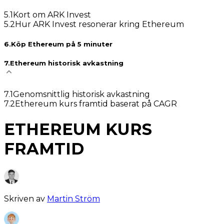
5
.
1
Kort om ARK Invest
5
.
2
Hur ARK Invest resonerar kring Ethereum
6
.
Köp Ethereum på 5 minuter
7
.
Ethereum historisk avkastning
7
.
1
Genomsnittlig historisk avkastning
7
.
2
Ethereum kurs framtid baserat på CAGR
ETHEREUM KURS
FRAMTID
Skriven av
Martin Ström