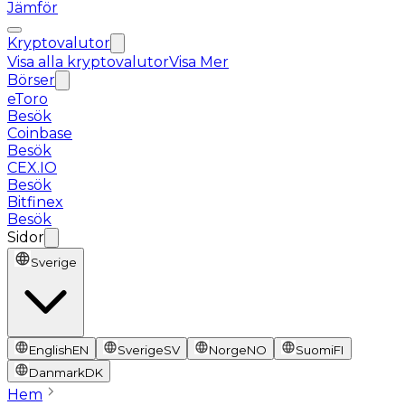
Jämför
Kryptovalutor
Visa alla kryptovalutor
Visa Mer
Börser
eToro
Besök
Coinbase
Besök
CEX.IO
Besök
Bitfinex
Besök
Sidor
Sverige
English
EN
Sverige
SV
Norge
NO
Suomi
FI
Danmark
DK
Hem