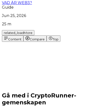
VAD ÄR WEB3?
Guide
Jun 25, 2026
25 m
related_loadMore
Content
Compare
Top
Gå med i CryptoRunner-
gemenskapen