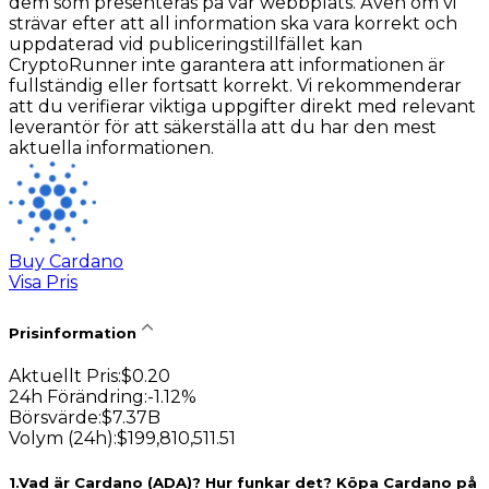
dem som presenteras på vår webbplats. Även om vi
strävar efter att all information ska vara korrekt och
uppdaterad vid publiceringstillfället kan
CryptoRunner inte garantera att informationen är
fullständig eller fortsatt korrekt. Vi rekommenderar
att du verifierar viktiga uppgifter direkt med relevant
leverantör för att säkerställa att du har den mest
aktuella informationen.
Buy Cardano
Visa Pris
Prisinformation
Aktuellt Pris
:
$
0.20
24h Förändring
:
-1.12
%
Börsvärde
:
$
7.37B
Volym (24h)
:
$
199,810,511.51
1
.
Vad är Cardano (ADA)? Hur funkar det? Köpa Cardano på