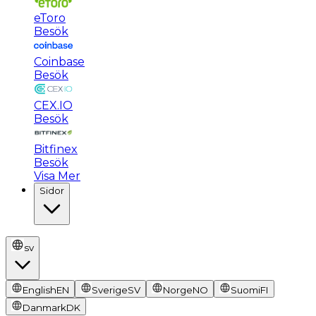
eToro
Besök
Coinbase
Besök
CEX.IO
Besök
Bitfinex
Besök
Visa Mer
Sidor
sv
English
EN
Sverige
SV
Norge
NO
Suomi
FI
Danmark
DK