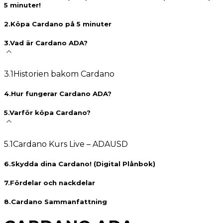
5 minuter!
2
.
Köpa Cardano på 5 minuter
3
.
Vad är Cardano ADA?
3
.
1
Historien bakom Cardano
4
.
Hur fungerar Cardano ADA?
5
.
Varför köpa Cardano?
5
.
1
Cardano Kurs Live – ADAUSD
6
.
Skydda dina Cardano! (Digital Plånbok)
7
.
Fördelar och nackdelar
8
.
Cardano Sammanfattning