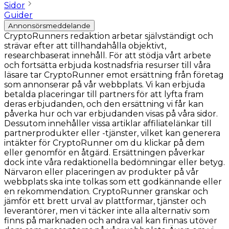
Sidor
Guider
Annonsörsmeddelande
CryptoRunners redaktion arbetar självständigt och
strävar efter att tillhandahålla objektivt,
researchbaserat innehåll. För att stödja vårt arbete
och fortsätta erbjuda kostnadsfria resurser till våra
läsare tar CryptoRunner emot ersättning från företag
som annonserar på vår webbplats. Vi kan erbjuda
betalda placeringar till partners för att lyfta fram
deras erbjudanden, och den ersättning vi får kan
påverka hur och var erbjudanden visas på våra sidor.
Dessutom innehåller vissa artiklar affiliatelänkar till
partnerprodukter eller -tjänster, vilket kan generera
intäkter för CryptoRunner om du klickar på dem
eller genomför en åtgärd. Ersättningen påverkar
dock inte våra redaktionella bedömningar eller betyg.
Närvaron eller placeringen av produkter på vår
webbplats ska inte tolkas som ett godkännande eller
en rekommendation. CryptoRunner granskar och
jämför ett brett urval av plattformar, tjänster och
leverantörer, men vi täcker inte alla alternativ som
finns på marknaden och andra val kan finnas utöver