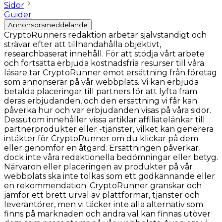
Sidor
Guider
Annonsörsmeddelande
CryptoRunners redaktion arbetar självständigt och
strävar efter att tillhandahålla objektivt,
researchbaserat innehåll. För att stödja vårt arbete
och fortsätta erbjuda kostnadsfria resurser till våra
läsare tar CryptoRunner emot ersättning från företag
som annonserar på vår webbplats. Vi kan erbjuda
betalda placeringar till partners för att lyfta fram
deras erbjudanden, och den ersättning vi får kan
påverka hur och var erbjudanden visas på våra sidor.
Dessutom innehåller vissa artiklar affiliatelänkar till
partnerprodukter eller -tjänster, vilket kan generera
intäkter för CryptoRunner om du klickar på dem
eller genomför en åtgärd. Ersättningen påverkar
dock inte våra redaktionella bedömningar eller betyg.
Närvaron eller placeringen av produkter på vår
webbplats ska inte tolkas som ett godkännande eller
en rekommendation. CryptoRunner granskar och
jämför ett brett urval av plattformar, tjänster och
leverantörer, men vi täcker inte alla alternativ som
finns på marknaden och andra val kan finnas utöver