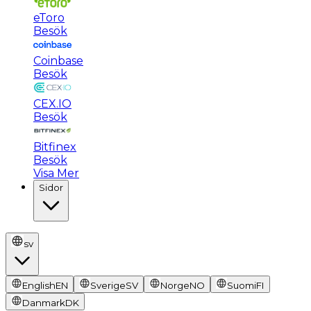
eToro
Besök
Coinbase
Besök
CEX.IO
Besök
Bitfinex
Besök
Visa Mer
Sidor
sv
English
EN
Sverige
SV
Norge
NO
Suomi
FI
Danmark
DK