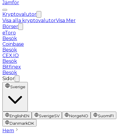
Jämför
Kryptovalutor
Visa alla kryptovalutor
Visa Mer
Börser
eToro
Besök
Coinbase
Besök
CEX.IO
Besök
Bitfinex
Besök
Sidor
Sverige
English
EN
Sverige
SV
Norge
NO
Suomi
FI
Danmark
DK
Hem