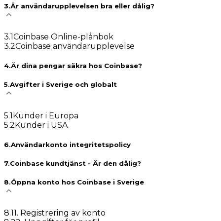
3
.
Är användarupplevelsen bra eller dålig?
3
.
1
Coinbase Online-plånbok
3
.
2
Coinbase användarupplevelse
4
.
Är dina pengar säkra hos Coinbase?
5
.
Avgifter i Sverige och globalt
5
.
1
Kunder i Europa
5
.
2
Kunder i USA
6
.
Användarkonto integritetspolicy
7
.
Coinbase kundtjänst - Är den dålig?
8
.
Öppna konto hos Coinbase i Sverige
8
.
1
1. Registrering av konto