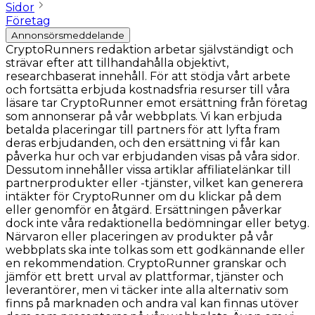
Sidor
Företag
Annonsörsmeddelande
CryptoRunners redaktion arbetar självständigt och
strävar efter att tillhandahålla objektivt,
researchbaserat innehåll. För att stödja vårt arbete
och fortsätta erbjuda kostnadsfria resurser till våra
läsare tar CryptoRunner emot ersättning från företag
som annonserar på vår webbplats. Vi kan erbjuda
betalda placeringar till partners för att lyfta fram
deras erbjudanden, och den ersättning vi får kan
påverka hur och var erbjudanden visas på våra sidor.
Dessutom innehåller vissa artiklar affiliatelänkar till
partnerprodukter eller -tjänster, vilket kan generera
intäkter för CryptoRunner om du klickar på dem
eller genomför en åtgärd. Ersättningen påverkar
dock inte våra redaktionella bedömningar eller betyg.
Närvaron eller placeringen av produkter på vår
webbplats ska inte tolkas som ett godkännande eller
en rekommendation. CryptoRunner granskar och
jämför ett brett urval av plattformar, tjänster och
leverantörer, men vi täcker inte alla alternativ som
finns på marknaden och andra val kan finnas utöver