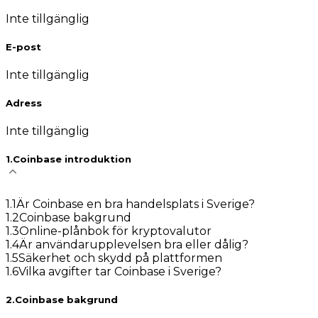
Inte tillgänglig
E-post
Inte tillgänglig
Adress
Inte tillgänglig
1
.
Coinbase introduktion
1
.
1
Är Coinbase en bra handelsplats i Sverige?
1
.
2
Coinbase bakgrund
1
.
3
Online-plånbok för kryptovalutor
1
.
4
Är användarupplevelsen bra eller dålig?
1
.
5
Säkerhet och skydd på plattformen
1
.
6
Vilka avgifter tar Coinbase i Sverige?
2
.
Coinbase bakgrund