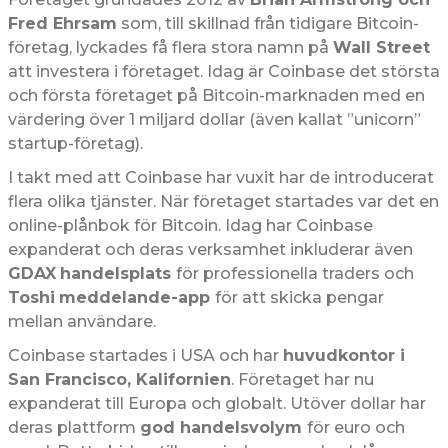
Fred Ehrsam
som, till skillnad från tidigare Bitcoin-
företag, lyckades få flera stora namn på
Wall Street
att investera i företaget. Idag är Coinbase det största
och första företaget på Bitcoin-marknaden med en
värdering över 1 miljard dollar (även kallat ”unicorn”
startup-företag).
I takt med att Coinbase har vuxit har de introducerat
flera olika tjänster. När företaget startades var det en
online-plånbok för Bitcoin. Idag har Coinbase
expanderat och deras verksamhet inkluderar även
GDAX
handelsplats
för professionella traders och
Toshi
meddelande-app
för att skicka pengar
mellan användare.
Coinbase startades i USA och har
huvudkontor i
San Francisco, Kalifornien
. Företaget har nu
expanderat till Europa och globalt. Utöver dollar har
deras plattform
god handelsvolym
för euro och