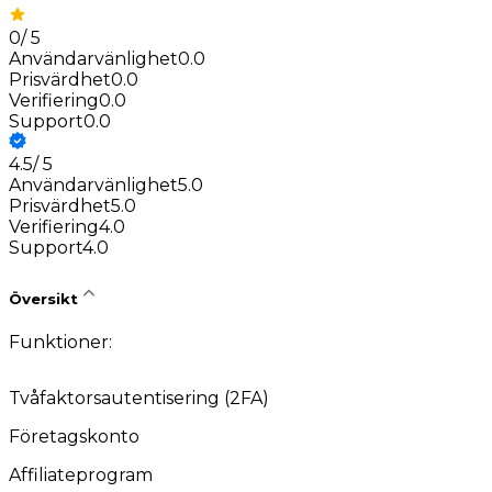
0
/
5
Användarvänlighet
0.0
Prisvärdhet
0.0
Verifiering
0.0
Support
0.0
4.5
/
5
Användarvänlighet
5.0
Prisvärdhet
5.0
Verifiering
4.0
Support
4.0
Översikt
Funktioner:
Tvåfaktorsautentisering (2FA)
Företagskonto
Affiliateprogram