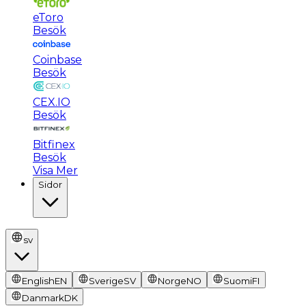
eToro
Besök
Coinbase
Besök
CEX.IO
Besök
Bitfinex
Besök
Visa Mer
Sidor
sv
English
EN
Sverige
SV
Norge
NO
Suomi
FI
Danmark
DK