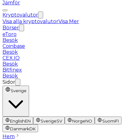
Jämför
Kryptovalutor
Visa alla kryptovalutor
Visa Mer
Börser
eToro
Besök
Coinbase
Besök
CEX.IO
Besök
Bitfinex
Besök
Sidor
Sverige
English
EN
Sverige
SV
Norge
NO
Suomi
FI
Danmark
DK
Hem