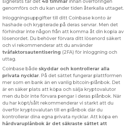
signerats tar det
48 timmar
innan överföringen
genomförs och du kan under tiden återkalla uttaget.
Inloggningsuppgifter till ditt Coinbase konto är
hashade och krypterade på deras servrar. Men det
förhindrar inte någon från att komma åt din kopia av
lösenordet. Du behöver förvara ditt lösenord säkert
och vi rekommenderar att du använder
tvåfaktorsautentisering
(2FA) för inloggning och
uttag.
Coinbase både
skyddar och kontrollerar alla
privata nycklar
. På det sättet fungerar plattformen
mer som en bank än en vanlig bitcoin-plånbok. Det
är en säker plats att köpa och sälja kryptovalutor
men du bör inte förvara pengar i deras plånbok. När
du har köpt/sålt rekommenderar vi starkt att du
överför kryptovalutan till en plånbok där du
kontrollerar dina egna privata nycklar. Att köpa en
hårdvaruplånbok är det säkraste sättet att