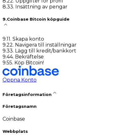
8
.
2
2. Uppgifter för profil
8
.
3
3. Insättning av pengar
9
.
Coinbase Bitcoin köpguide
9
.
1
1. Skapa konto
9
.
2
2. Navigera till inställningar
9
.
3
3. Lägg till kredit/bankkort
9
.
4
4. Bekräftelse
9
.
5
5. Köp Bitcoin!
Öppna Konto
Företagsinformation
Företagsnamn
Coinbase
Webbplats