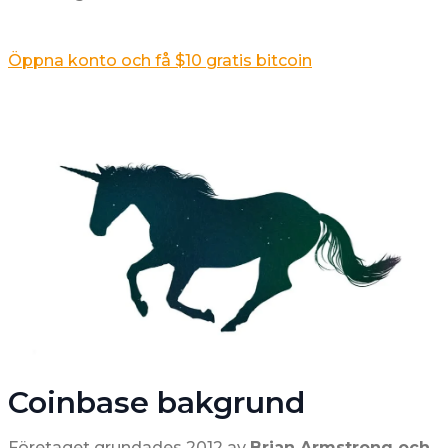
Öppna konto och få $10 gratis bitcoin
Coinbase bakgrund
Företaget grundades 2012 av
Brian Armstrong och