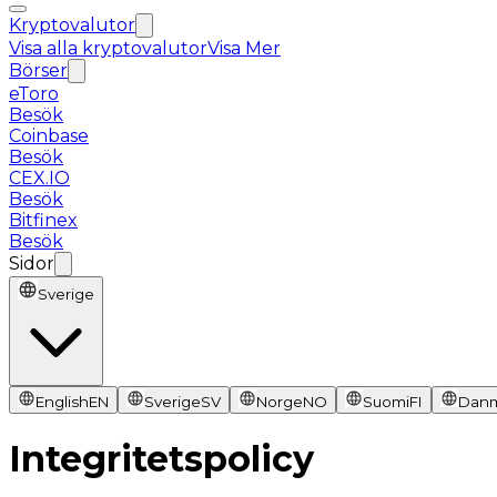
Kryptovalutor
Visa alla kryptovalutor
Visa Mer
Börser
eToro
Besök
Coinbase
Besök
CEX.IO
Besök
Bitfinex
Besök
Sidor
Sverige
English
EN
Sverige
SV
Norge
NO
Suomi
FI
Dan
Integritetspolicy