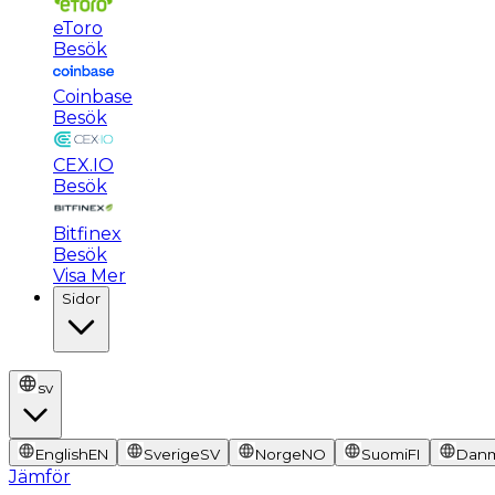
eToro
Besök
Coinbase
Besök
CEX.IO
Besök
Bitfinex
Besök
Visa Mer
Sidor
sv
English
EN
Sverige
SV
Norge
NO
Suomi
FI
Dan
Jämför