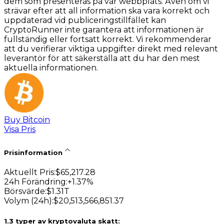
dem som presenteras på vår webbplats. Även om vi
strävar efter att all information ska vara korrekt och
uppdaterad vid publiceringstillfället kan
CryptoRunner inte garantera att informationen är
fullständig eller fortsatt korrekt. Vi rekommenderar
att du verifierar viktiga uppgifter direkt med relevant
leverantör för att säkerställa att du har den mest
aktuella informationen.
Buy Bitcoin
Visa Pris
Prisinformation
Aktuellt Pris
:
$
65,217.28
24h Förändring
:
+
1.37
%
Börsvärde
:
$
1.31T
Volym (24h)
:
$
20,513,566,851.37
1
.
3 typer av kryptovaluta skatt: