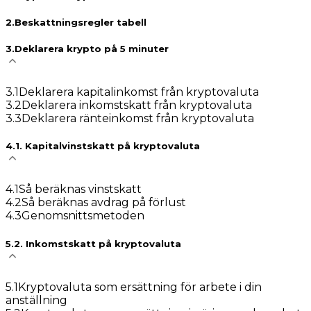
2
.
Beskattningsregler tabell
3
.
Deklarera krypto på 5 minuter
3
.
1
Deklarera kapitalinkomst från kryptovaluta
3
.
2
Deklarera inkomstskatt från kryptovaluta
3
.
3
Deklarera ränteinkomst från kryptovaluta
4
.
1. Kapitalvinstskatt på kryptovaluta
4
.
1
Så beräknas vinstskatt
4
.
2
Så beräknas avdrag på förlust
4
.
3
Genomsnittsmetoden
5
.
2. Inkomstskatt på kryptovaluta
5
.
1
Kryptovaluta som ersättning för arbete i din
anställning