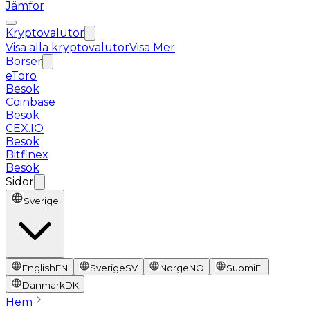
Jämför
Kryptovalutor
Visa alla kryptovalutor
Visa Mer
Börser
eToro
Besök
Coinbase
Besök
CEX.IO
Besök
Bitfinex
Besök
Sidor
Sverige
English
EN
Sverige
SV
Norge
NO
Suomi
FI
Danmark
DK
Hem