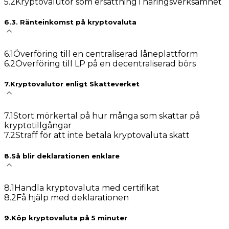
5
.
2
Kryptovalutor som ersättning i näringsverksamhet
6
.
3. Ränteinkomst på kryptovaluta
6
.
1
Överföring till en centraliserad låneplattform
6
.
2
Överföring till LP på en decentraliserad börs
7
.
Kryptovalutor enligt Skatteverket
7
.
1
Stort mörkertal på hur många som skattar på
kryptotillgångar
7
.
2
Straff för att inte betala kryptovaluta skatt
8
.
Så blir deklarationen enklare
8
.
1
Handla kryptovaluta med certifikat
8
.
2
Få hjälp med deklarationen
9
.
Köp kryptovaluta på 5 minuter