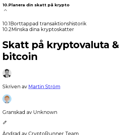
10
.
Planera din skatt på krypto
10
.
1
Borttappad transaktionshistorik
10
.
2
Minska dina kryptoskatter
Skatt på kryptovaluta &
bitcoin
Skriven av
Martin Ström
Granskad av
Unknown
Ändrad av
CryptoRunner Team