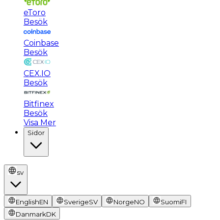
eToro
Besök
Coinbase
Besök
CEX.IO
Besök
Bitfinex
Besök
Visa Mer
Sidor
sv
English
EN
Sverige
SV
Norge
NO
Suomi
FI
Danmark
DK