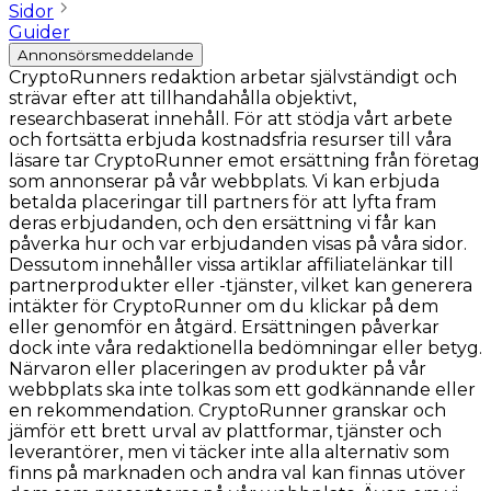
Sidor
Guider
Annonsörsmeddelande
CryptoRunners redaktion arbetar självständigt och
strävar efter att tillhandahålla objektivt,
researchbaserat innehåll. För att stödja vårt arbete
och fortsätta erbjuda kostnadsfria resurser till våra
läsare tar CryptoRunner emot ersättning från företag
som annonserar på vår webbplats. Vi kan erbjuda
betalda placeringar till partners för att lyfta fram
deras erbjudanden, och den ersättning vi får kan
påverka hur och var erbjudanden visas på våra sidor.
Dessutom innehåller vissa artiklar affiliatelänkar till
partnerprodukter eller -tjänster, vilket kan generera
intäkter för CryptoRunner om du klickar på dem
eller genomför en åtgärd. Ersättningen påverkar
dock inte våra redaktionella bedömningar eller betyg.
Närvaron eller placeringen av produkter på vår
webbplats ska inte tolkas som ett godkännande eller
en rekommendation. CryptoRunner granskar och
jämför ett brett urval av plattformar, tjänster och
leverantörer, men vi täcker inte alla alternativ som
finns på marknaden och andra val kan finnas utöver