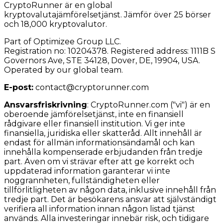
CryptoRunner är en global
kryptovalutajämförelsetjänst. Jämför över 25 börser
och 18,000 kryptovalutor.
Part of Optimizee Group LLC.
Registration no: 10204378. Registered address: 1111B S
Governors Ave, STE 34128, Dover, DE, 19904, USA.
Operated by our global team.
E-post:
contact@cryptorunner.com
Ansvarsfriskrivning
:
CryptoRunner.com ("vi") är en
oberoende jämförelsetjänst, inte en finansiell
rådgivare eller finansiell institution. Vi ger inte
finansiella, juridiska eller skatteråd. Allt innehåll är
endast för allmän informationsändamål och kan
innehålla kompenserade erbjudanden från tredje
part. Även om vi strävar efter att ge korrekt och
uppdaterad information garanterar vi inte
noggrannheten, fullständigheten eller
tillförlitligheten av någon data, inklusive innehåll från
tredje part. Det är besökarens ansvar att självständigt
verifiera all information innan någon listad tjänst
används. Alla investeringar innebär risk, och tidigare