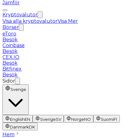
Jämför
Kryptovalutor
Visa alla kryptovalutor
Visa Mer
Börser
eToro
Besök
Coinbase
Besök
CEX.IO
Besök
Bitfinex
Besök
Sidor
Sverige
English
EN
Sverige
SV
Norge
NO
Suomi
FI
Danmark
DK
Hem