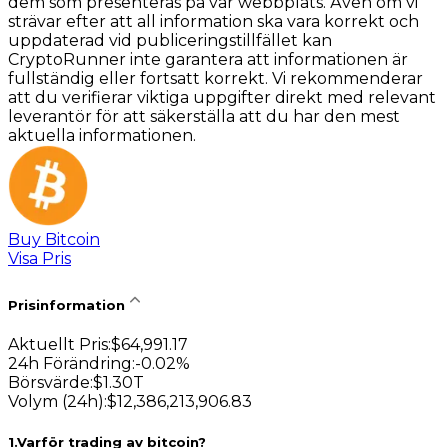
dem som presenteras på vår webbplats. Även om vi
strävar efter att all information ska vara korrekt och
uppdaterad vid publiceringstillfället kan
CryptoRunner inte garantera att informationen är
fullständig eller fortsatt korrekt. Vi rekommenderar
att du verifierar viktiga uppgifter direkt med relevant
leverantör för att säkerställa att du har den mest
aktuella informationen.
Buy Bitcoin
Visa Pris
Prisinformation
Aktuellt Pris
:
$
64,991.17
24h Förändring
:
-0.02
%
Börsvärde
:
$
1.30T
Volym (24h)
:
$
12,386,213,906.83
1
.
Varför trading av bitcoin?