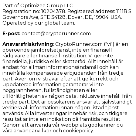
Part of Optimizee Group LLC.
Registration no: 10204378. Registered address: 1111B S
Governors Ave, STE 34128, Dover, DE, 19904, USA.
Operated by our global team.
E-post:
contact@cryptorunner.com
Ansvarsfriskrivning
:
CryptoRunner.com ("vi") är en
oberoende jämförelsetjänst, inte en finansiell
rådgivare eller finansiell institution. Vi ger inte
finansiella, juridiska eller skatteråd. Allt innehåll är
endast för allmän informationsändamål och kan
innehålla kompenserade erbjudanden från tredje
part. Även om vi strävar efter att ge korrekt och
uppdaterad information garanterar vi inte
noggrannheten, fullständigheten eller
tillförlitligheten av någon data, inklusive innehåll från
tredje part. Det är besökarens ansvar att självständigt
verifiera all information innan någon listad tjänst
används. Alla investeringar innebär risk, och tidigare
resultat är inte en indikation på framtida resultat.
Genom att använda vår webbplats godkänner du
våra användarvillkor och cookiepolicy.