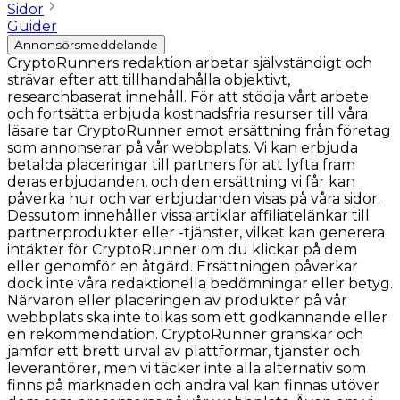
Sidor
Guider
Annonsörsmeddelande
CryptoRunners redaktion arbetar självständigt och
strävar efter att tillhandahålla objektivt,
researchbaserat innehåll. För att stödja vårt arbete
och fortsätta erbjuda kostnadsfria resurser till våra
läsare tar CryptoRunner emot ersättning från företag
som annonserar på vår webbplats. Vi kan erbjuda
betalda placeringar till partners för att lyfta fram
deras erbjudanden, och den ersättning vi får kan
påverka hur och var erbjudanden visas på våra sidor.
Dessutom innehåller vissa artiklar affiliatelänkar till
partnerprodukter eller -tjänster, vilket kan generera
intäkter för CryptoRunner om du klickar på dem
eller genomför en åtgärd. Ersättningen påverkar
dock inte våra redaktionella bedömningar eller betyg.
Närvaron eller placeringen av produkter på vår
webbplats ska inte tolkas som ett godkännande eller
en rekommendation. CryptoRunner granskar och
jämför ett brett urval av plattformar, tjänster och
leverantörer, men vi täcker inte alla alternativ som
finns på marknaden och andra val kan finnas utöver