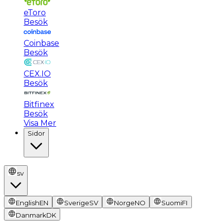
eToro
Besök
Coinbase
Besök
CEX.IO
Besök
Bitfinex
Besök
Visa Mer
Sidor
sv
English
EN
Sverige
SV
Norge
NO
Suomi
FI
Danmark
DK