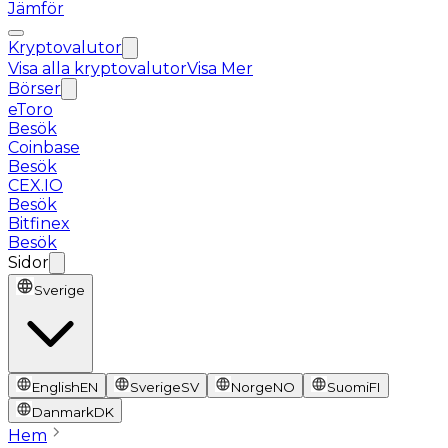
Jämför
Kryptovalutor
Visa alla kryptovalutor
Visa Mer
Börser
eToro
Besök
Coinbase
Besök
CEX.IO
Besök
Bitfinex
Besök
Sidor
Sverige
English
EN
Sverige
SV
Norge
NO
Suomi
FI
Danmark
DK
Hem