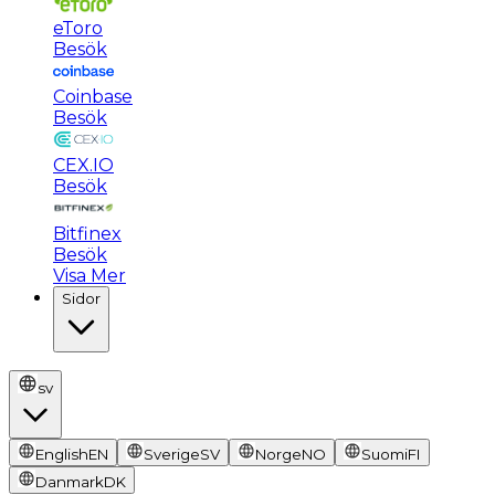
eToro
Besök
Coinbase
Besök
CEX.IO
Besök
Bitfinex
Besök
Visa Mer
Sidor
sv
English
EN
Sverige
SV
Norge
NO
Suomi
FI
Danmark
DK