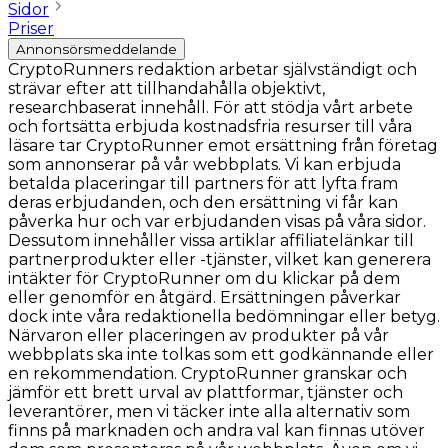
Sidor
Priser
Annonsörsmeddelande
CryptoRunners redaktion arbetar självständigt och
strävar efter att tillhandahålla objektivt,
researchbaserat innehåll. För att stödja vårt arbete
och fortsätta erbjuda kostnadsfria resurser till våra
läsare tar CryptoRunner emot ersättning från företag
som annonserar på vår webbplats. Vi kan erbjuda
betalda placeringar till partners för att lyfta fram
deras erbjudanden, och den ersättning vi får kan
påverka hur och var erbjudanden visas på våra sidor.
Dessutom innehåller vissa artiklar affiliatelänkar till
partnerprodukter eller -tjänster, vilket kan generera
intäkter för CryptoRunner om du klickar på dem
eller genomför en åtgärd. Ersättningen påverkar
dock inte våra redaktionella bedömningar eller betyg.
Närvaron eller placeringen av produkter på vår
webbplats ska inte tolkas som ett godkännande eller
en rekommendation. CryptoRunner granskar och
jämför ett brett urval av plattformar, tjänster och
leverantörer, men vi täcker inte alla alternativ som
finns på marknaden och andra val kan finnas utöver