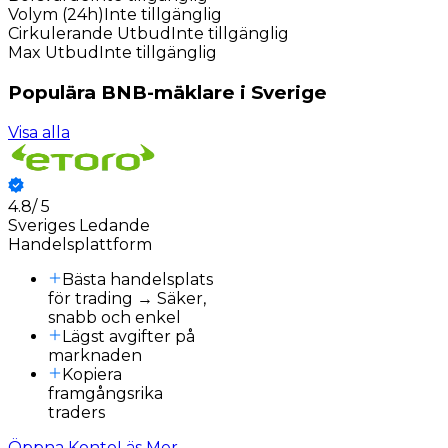
Volym (24h)
Inte tillgänglig
Cirkulerande Utbud
Inte tillgänglig
Max Utbud
Inte tillgänglig
Populära BNB-mäklare i Sverige
Visa alla
4.8
/
5
3
Sveriges Ledande
Handelsplattform
Bästa handelsplats
för trading → Säker,
snabb och enkel
Lägst avgifter på
marknaden
Kopiera
framgångsrika
traders
Öppna Konto
Läs Mer