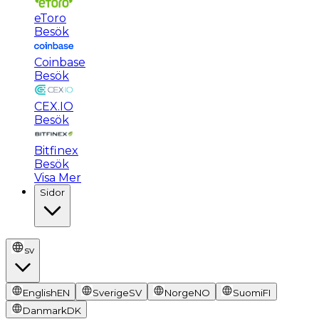
eToro
Besök
Coinbase
Besök
CEX.IO
Besök
Bitfinex
Besök
Visa Mer
Sidor
sv
English
EN
Sverige
SV
Norge
NO
Suomi
FI
Danmark
DK