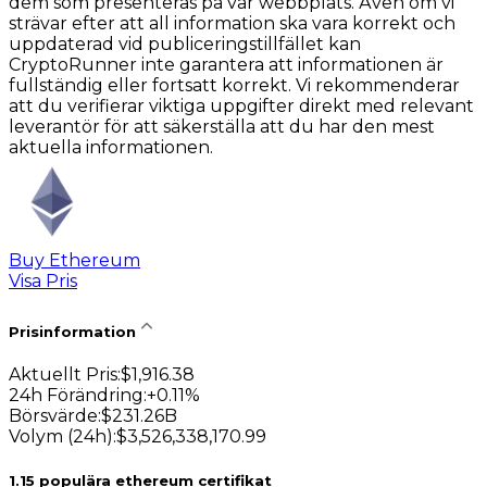
dem som presenteras på vår webbplats. Även om vi
strävar efter att all information ska vara korrekt och
uppdaterad vid publiceringstillfället kan
CryptoRunner inte garantera att informationen är
fullständig eller fortsatt korrekt. Vi rekommenderar
att du verifierar viktiga uppgifter direkt med relevant
leverantör för att säkerställa att du har den mest
aktuella informationen.
Buy Ethereum
Visa Pris
Prisinformation
Aktuellt Pris
:
$
1,916.38
24h Förändring
:
+
0.11
%
Börsvärde
:
$
231.26B
Volym (24h)
:
$
3,526,338,170.99
1
.
15 populära ethereum certifikat