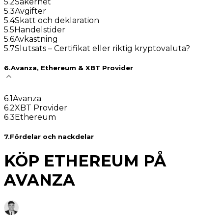
5
.
2
Säkerhet
5
.
3
Avgifter
5
.
4
Skatt och deklaration
5
.
5
Handelstider
5
.
6
Avkastning
5
.
7
Slutsats – Certifikat eller riktig kryptovaluta?
6
.
Avanza, Ethereum & XBT Provider
6
.
1
Avanza
6
.
2
XBT Provider
6
.
3
Ethereum
7
.
Fördelar och nackdelar
KÖP ETHEREUM PÅ
AVANZA