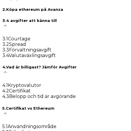
2
.
Köpa ethereum på Avanza
3
.
4 avgifter att känna till
3
.
1
Courtage
3
.
2
Spread
3
.
3
Förvaltningsavgift
3
.
4
Valutaväxlingsavgift
4
.
Vad är billigast? Jämför Avgifter
4
.
1
Kryptovalutor
4
.
2
Certifikat
4
.
3
Belopp och tid är avgörande
5
.
Certifikat vs Ethereum
5
.
1
Användningsområde