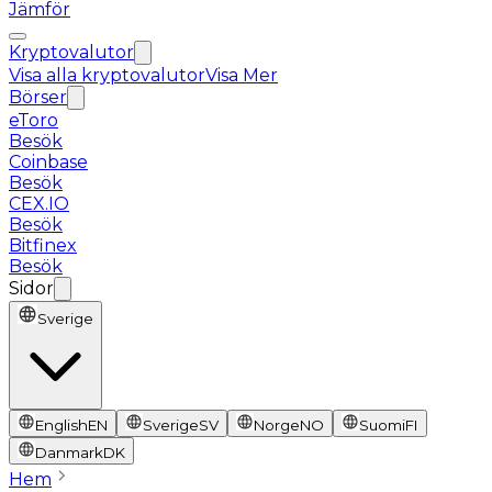
Jämför
Kryptovalutor
Visa alla kryptovalutor
Visa Mer
Börser
eToro
Besök
Coinbase
Besök
CEX.IO
Besök
Bitfinex
Besök
Sidor
Sverige
English
EN
Sverige
SV
Norge
NO
Suomi
FI
Danmark
DK
Hem