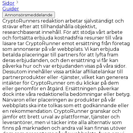
Sidor
Guider
Annonsörsmeddelande
CryptoRunners redaktion arbetar självständigt och
strävar efter att tillhandahålla objektivt,
researchbaserat innehåll. För att stödja vårt arbete
och fortsätta erbjuda kostnadsfria resurser till våra
läsare tar CryptoRunner emot ersättning från företag
som annonserar på vår webbplats. Vi kan erbjuda
betalda placeringar till partners för att lyfta fram
deras erbjudanden, och den ersättning vi får kan
påverka hur och var erbjudanden visas på våra sidor.
Dessutom innehåller vissa artiklar affiliatelänkar till
partnerprodukter eller -tjänster, vilket kan generera
intäkter för CryptoRunner om du klickar på dem
eller genomför en åtgärd. Ersättningen påverkar
dock inte våra redaktionella bedömningar eller betyg.
Närvaron eller placeringen av produkter på vår
webbplats ska inte tolkas som ett godkännande eller
en rekommendation. CryptoRunner granskar och
jämför ett brett urval av plattformar, tjänster och
leverantörer, men vi täcker inte alla alternativ som
finns på marknaden och andra val kan finnas utöver