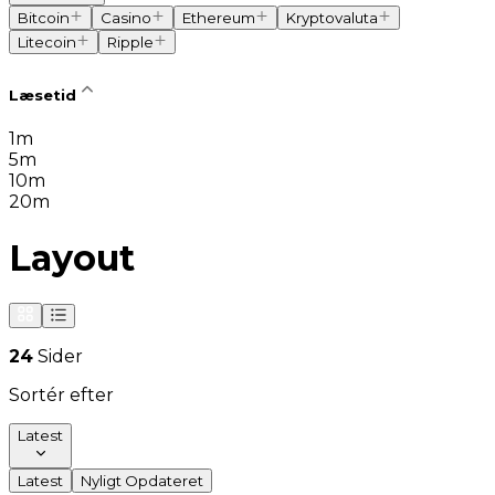
Bitcoin
Casino
Ethereum
Kryptovaluta
Litecoin
Ripple
Læsetid
1m
5m
10m
20m
Layout
24
Sider
Sortér efter
Latest
Latest
Nyligt Opdateret