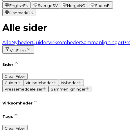
English
EN
Sverige
SV
Norge
NO
Suomi
FI
Danmark
DK
Alle sider
Alle
Nyheder
Guider
Virksomheder
Sammenligninger
Pr
Vis Filtre
Sider
Clear Filter
Guider
Virksomheder
Nyheder
Pressemeddelelser
Sammenligninger
Virksomheder
Tags
Clear Filter