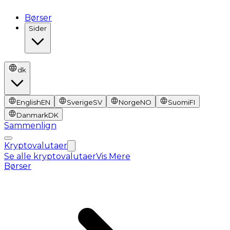
Børser
Sider
dk
English
EN
Sverige
SV
Norge
NO
Suomi
FI
Danmark
DK
Sammenlign
Kryptovalutaer
Se alle kryptovalutaer
Vis Mere
Børser