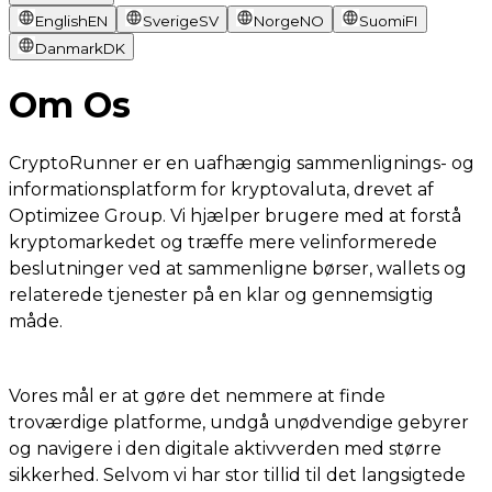
English
EN
Sverige
SV
Norge
NO
Suomi
FI
Danmark
DK
Om Os
CryptoRunner er en uafhængig sammenlignings- og
informationsplatform for kryptovaluta, drevet af
Optimizee Group. Vi hjælper brugere med at forstå
kryptomarkedet og træffe mere velinformerede
beslutninger ved at sammenligne børser, wallets og
relaterede tjenester på en klar og gennemsigtig
måde.
Vores mål er at gøre det nemmere at finde
troværdige platforme, undgå unødvendige gebyrer
og navigere i den digitale aktivverden med større
sikkerhed. Selvom vi har stor tillid til det langsigtede