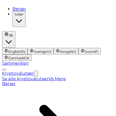
Børser
Sider
dk
English
EN
Sverige
SV
Norge
NO
Suomi
FI
Danmark
DK
Sammenlign
Kryptovalutaer
Se alle kryptovalutaer
Vis Mere
Børser