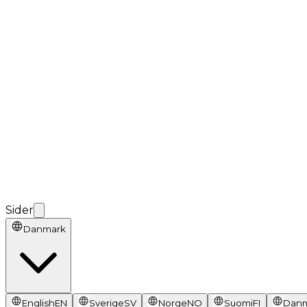
Sider
Danmark
English
EN
Sverige
SV
Norge
NO
Suomi
FI
Dan