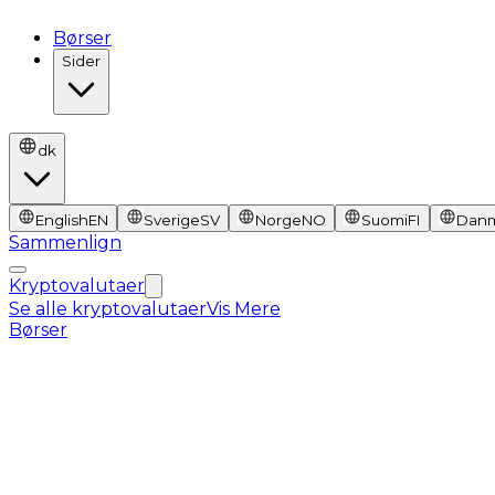
Børser
Sider
dk
English
EN
Sverige
SV
Norge
NO
Suomi
FI
Dan
Sammenlign
Kryptovalutaer
Se alle kryptovalutaer
Vis Mere
Børser