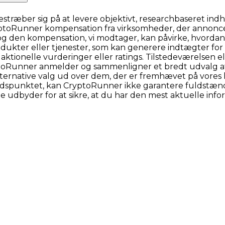
æber sig på at levere objektivt, researchbaseret indhol
ryptoRunner kompensation fra virksomheder, der annonce
 og den kompensation, vi modtager, kan påvirke, hvordan 
 produkter eller tjenester, som kan generere indtægter fo
aktionelle vurderinger eller ratings. Tilstedeværelsen 
yptoRunner anmelder og sammenligner et bredt udvalg a
lternative valg ud over dem, der er fremhævet på vores 
idspunktet, kan CryptoRunner ikke garantere fuldstændi
te udbyder for at sikre, at du har den mest aktuelle info