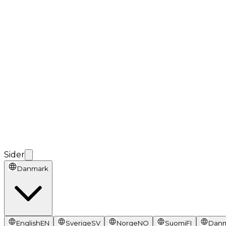
Sider
Danmark
English
EN
Sverige
SV
Norge
NO
Suomi
FI
Dan