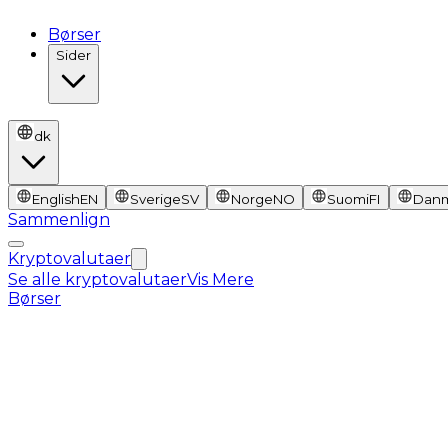
Børser
Sider
dk
English
EN
Sverige
SV
Norge
NO
Suomi
FI
Dan
Sammenlign
Kryptovalutaer
Se alle kryptovalutaer
Vis Mere
Børser