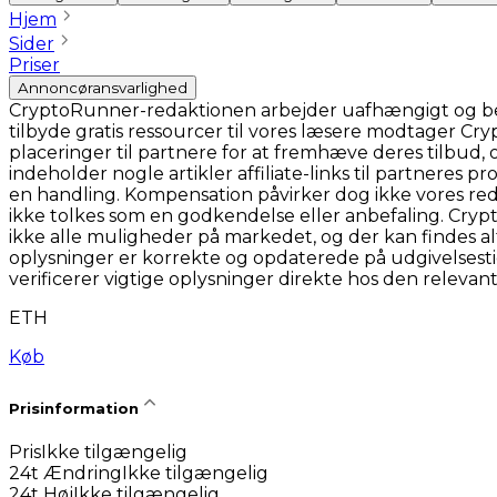
Hjem
Sider
Priser
Annoncøransvarlighed
CryptoRunner-redaktionen arbejder uafhængigt og bestr
tilbyde gratis ressourcer til vores læsere modtager C
placeringer til partnere for at fremhæve deres tilbud,
indeholder nogle artikler affiliate-links til partneres
en handling. Kompensation påvirker dog ikke vores red
ikke tolkes som en godkendelse eller anbefaling. Cr
ikke alle muligheder på markedet, og der kan findes a
oplysninger er korrekte og opdaterede på udgivelsest
verificerer vigtige oplysninger direkte hos den relevan
ETH
Køb
Prisinformation
Pris
Ikke tilgængelig
24t Ændring
Ikke tilgængelig
24t Høj
Ikke tilgængelig