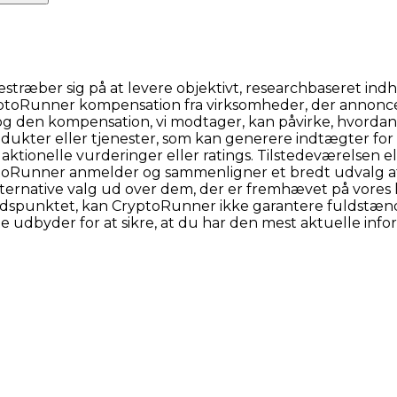
æber sig på at levere objektivt, researchbaseret indhol
ryptoRunner kompensation fra virksomheder, der annonce
 og den kompensation, vi modtager, kan påvirke, hvordan 
 produkter eller tjenester, som kan generere indtægter fo
aktionelle vurderinger eller ratings. Tilstedeværelsen 
yptoRunner anmelder og sammenligner et bredt udvalg a
lternative valg ud over dem, der er fremhævet på vores 
idspunktet, kan CryptoRunner ikke garantere fuldstændi
te udbyder for at sikre, at du har den mest aktuelle info