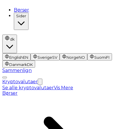
Børser
Sider
dk
English
EN
Sverige
SV
Norge
NO
Suomi
FI
Danmark
DK
Sammenlign
Kryptovalutaer
Se alle kryptovalutaer
Vis Mere
Børser