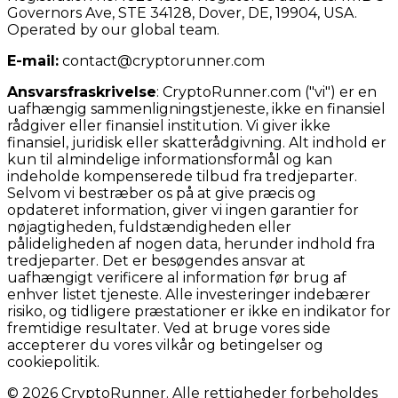
Governors Ave, STE 34128, Dover, DE, 19904, USA.
Operated by our global team.
E-mail:
contact@cryptorunner.com
Ansvarsfraskrivelse
:
CryptoRunner.com ("vi") er en
uafhængig sammenligningstjeneste, ikke en finansiel
rådgiver eller finansiel institution. Vi giver ikke
finansiel, juridisk eller skatterådgivning. Alt indhold er
kun til almindelige informationsformål og kan
indeholde kompenserede tilbud fra tredjeparter.
Selvom vi bestræber os på at give præcis og
opdateret information, giver vi ingen garantier for
nøjagtigheden, fuldstændigheden eller
pålideligheden af nogen data, herunder indhold fra
tredjeparter. Det er besøgendes ansvar at
uafhængigt verificere al information før brug af
enhver listet tjeneste. Alle investeringer indebærer
risiko, og tidligere præstationer er ikke en indikator for
fremtidige resultater. Ved at bruge vores side
accepterer du vores vilkår og betingelser og
cookiepolitik.
© 2026 CryptoRunner. Alle rettigheder forbeholdes