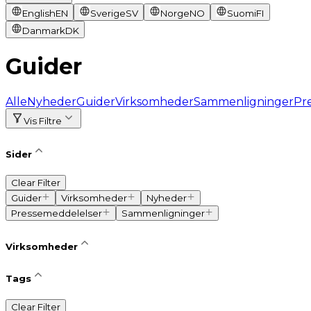
English
EN
Sverige
SV
Norge
NO
Suomi
FI
Danmark
DK
Guider
Alle
Nyheder
Guider
Virksomheder
Sammenligninger
Pr
Vis Filtre
Sider
Clear Filter
Guider
Virksomheder
Nyheder
Pressemeddelelser
Sammenligninger
Virksomheder
Tags
Clear Filter