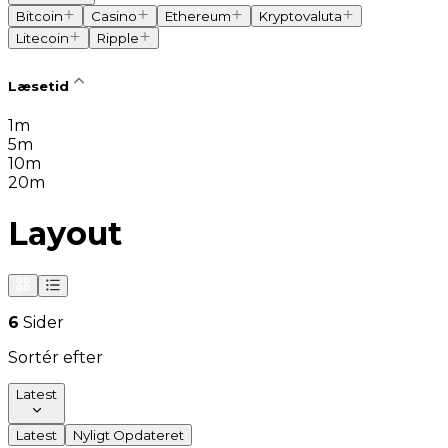
Bitcoin
Casino
Ethereum
Kryptovaluta
Litecoin
Ripple
Læsetid
1m
5m
10m
20m
Layout
6
Sider
Sortér efter
Latest
Latest
Nyligt Opdateret