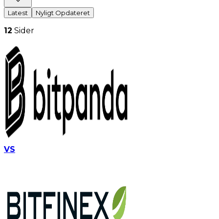
Latest
Nyligt Opdateret
12
Sider
VS