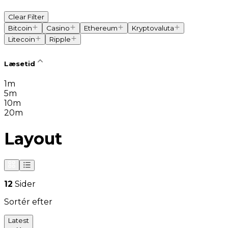
Clear Filter
Bitcoin
Casino
Ethereum
Kryptovaluta
Litecoin
Ripple
Læsetid
1m
5m
10m
20m
Layout
12
Sider
Sortér efter
Latest