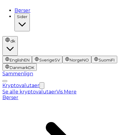
Børser
Sider
dk
English
EN
Sverige
SV
Norge
NO
Suomi
FI
Danmark
DK
Sammenlign
Kryptovalutaer
Se alle kryptovalutaer
Vis Mere
Børser