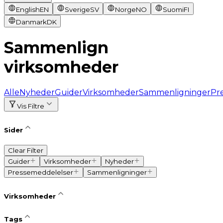
English
EN
Sverige
SV
Norge
NO
Suomi
FI
Danmark
DK
Sammenlign
virksomheder
Alle
Nyheder
Guider
Virksomheder
Sammenligninger
Pr
Vis Filtre
Sider
Clear Filter
Guider
Virksomheder
Nyheder
Pressemeddelelser
Sammenligninger
Virksomheder
Tags