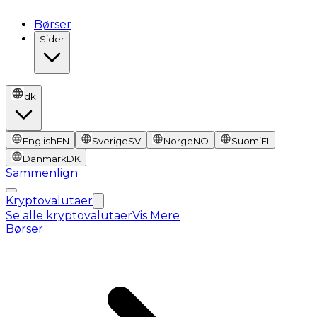
Børser
Sider
dk
English
EN
Sverige
SV
Norge
NO
Suomi
FI
Danmark
DK
Sammenlign
Kryptovalutaer
Se alle kryptovalutaer
Vis Mere
Børser