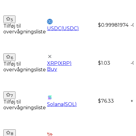
5
$0.99981974
-0
Tilføj til
USDC
(
USDC
)
overvågningsliste
6
$1.03
-0
XRP
(
XRP
)
Tilføj til
Buy
overvågningsliste
7
$76.33
+
Tilføj til
Solana
(
SOL
)
overvågningsliste
8