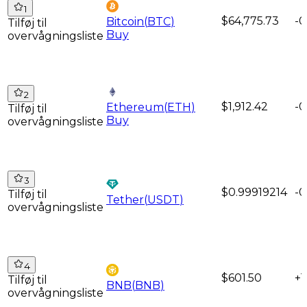
1
$64,775.73
-0
Bitcoin
(
BTC
)
Tilføj til
Buy
overvågningsliste
2
$1,912.42
-0
Ethereum
(
ETH
)
Tilføj til
Buy
overvågningsliste
3
$0.99919214
-
Tilføj til
Tether
(
USDT
)
overvågningsliste
4
$601.50
+1
Tilføj til
BNB
(
BNB
)
overvågningsliste