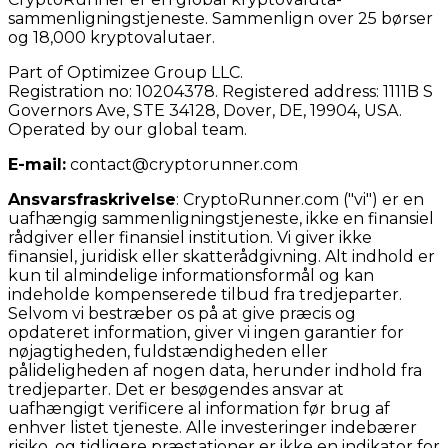
sammenligningstjeneste. Sammenlign over 25 børser
og 18,000 kryptovalutaer.
Part of Optimizee Group LLC.
Registration no: 10204378. Registered address: 1111B S
Governors Ave, STE 34128, Dover, DE, 19904, USA.
Operated by our global team.
E-mail:
contact@cryptorunner.com
Ansvarsfraskrivelse
:
CryptoRunner.com ("vi") er en
uafhængig sammenligningstjeneste, ikke en finansiel
rådgiver eller finansiel institution. Vi giver ikke
finansiel, juridisk eller skatterådgivning. Alt indhold er
kun til almindelige informationsformål og kan
indeholde kompenserede tilbud fra tredjeparter.
Selvom vi bestræber os på at give præcis og
opdateret information, giver vi ingen garantier for
nøjagtigheden, fuldstændigheden eller
pålideligheden af nogen data, herunder indhold fra
tredjeparter. Det er besøgendes ansvar at
uafhængigt verificere al information før brug af
enhver listet tjeneste. Alle investeringer indebærer
risiko, og tidligere præstationer er ikke en indikator for