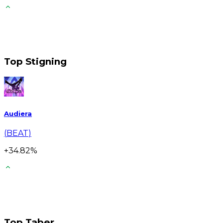
Top Stigning
Audiera
(
BEAT
)
+
34.82
%
Top Taber