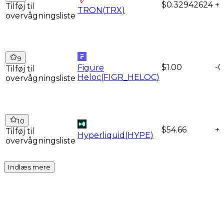
$0.32942624
+
Tilføj til
TRON
(
TRX
)
overvågningsliste
9
$1.00
-0
Figure
Tilføj til
Heloc
(
FIGR_HELOC
)
overvågningsliste
10
$54.66
+
Tilføj til
Hyperliquid
(
HYPE
)
overvågningsliste
Indlæs mere