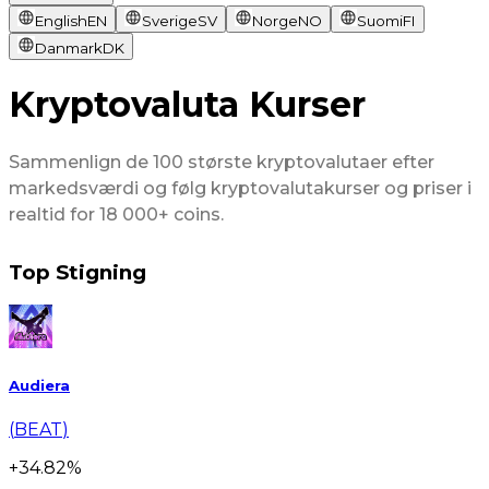
English
EN
Sverige
SV
Norge
NO
Suomi
FI
Danmark
DK
Kryptovaluta Kurser
Sammenlign de 100 største kryptovalutaer efter
markedsværdi og følg kryptovalutakurser og priser i
realtid for 18 000+ coins.
Top Stigning
Audiera
(
BEAT
)
(
+
34.82
%