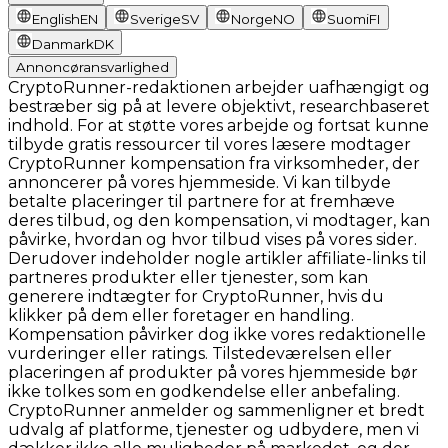
English
EN
Sverige
SV
Norge
NO
Suomi
FI
Danmark
DK
Annoncøransvarlighed
CryptoRunner-redaktionen arbejder uafhængigt og
bestræber sig på at levere objektivt, researchbaseret
indhold. For at støtte vores arbejde og fortsat kunne
tilbyde gratis ressourcer til vores læsere modtager
CryptoRunner kompensation fra virksomheder, der
annoncerer på vores hjemmeside. Vi kan tilbyde
betalte placeringer til partnere for at fremhæve
deres tilbud, og den kompensation, vi modtager, kan
påvirke, hvordan og hvor tilbud vises på vores sider.
Derudover indeholder nogle artikler affiliate-links til
partneres produkter eller tjenester, som kan
generere indtægter for CryptoRunner, hvis du
klikker på dem eller foretager en handling.
Kompensation påvirker dog ikke vores redaktionelle
vurderinger eller ratings. Tilstedeværelsen eller
placeringen af produkter på vores hjemmeside bør
ikke tolkes som en godkendelse eller anbefaling.
CryptoRunner anmelder og sammenligner et bredt
udvalg af platforme, tjenester og udbydere, men vi