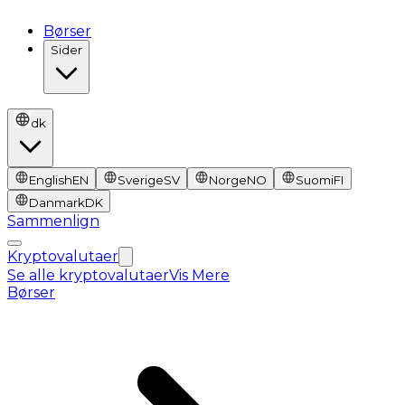
Børser
Sider
dk
English
EN
Sverige
SV
Norge
NO
Suomi
FI
Danmark
DK
Sammenlign
Kryptovalutaer
Se alle kryptovalutaer
Vis Mere
Børser