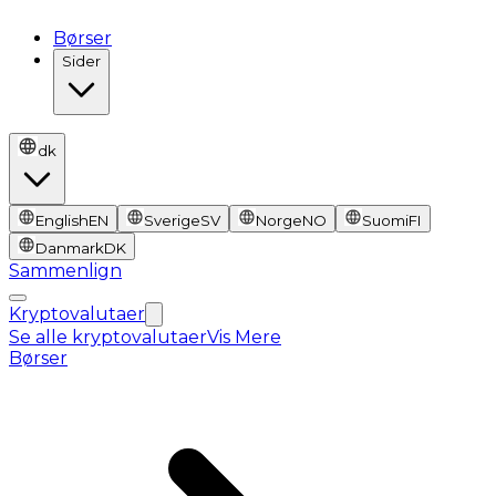
Børser
Sider
dk
English
EN
Sverige
SV
Norge
NO
Suomi
FI
Danmark
DK
Sammenlign
Kryptovalutaer
Se alle kryptovalutaer
Vis Mere
Børser