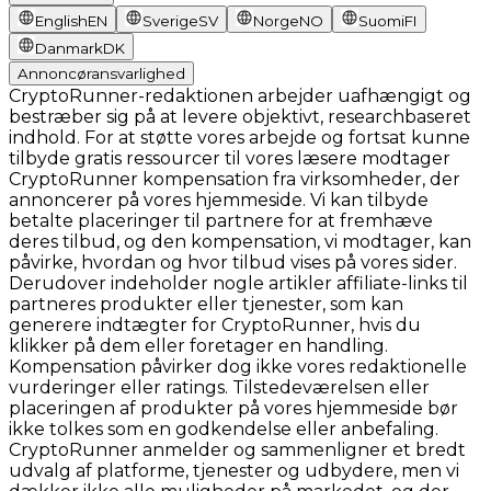
English
EN
Sverige
SV
Norge
NO
Suomi
FI
Danmark
DK
Annoncøransvarlighed
CryptoRunner-redaktionen arbejder uafhængigt og
bestræber sig på at levere objektivt, researchbaseret
indhold. For at støtte vores arbejde og fortsat kunne
tilbyde gratis ressourcer til vores læsere modtager
CryptoRunner kompensation fra virksomheder, der
annoncerer på vores hjemmeside. Vi kan tilbyde
betalte placeringer til partnere for at fremhæve
deres tilbud, og den kompensation, vi modtager, kan
påvirke, hvordan og hvor tilbud vises på vores sider.
Derudover indeholder nogle artikler affiliate-links til
partneres produkter eller tjenester, som kan
generere indtægter for CryptoRunner, hvis du
klikker på dem eller foretager en handling.
Kompensation påvirker dog ikke vores redaktionelle
vurderinger eller ratings. Tilstedeværelsen eller
placeringen af produkter på vores hjemmeside bør
ikke tolkes som en godkendelse eller anbefaling.
CryptoRunner anmelder og sammenligner et bredt
udvalg af platforme, tjenester og udbydere, men vi