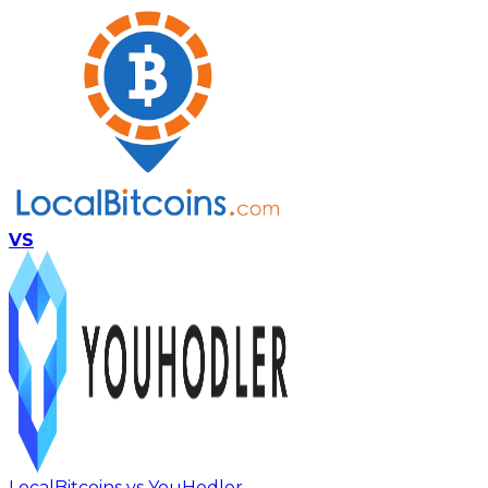
VS
LocalBitcoins vs YouHodler