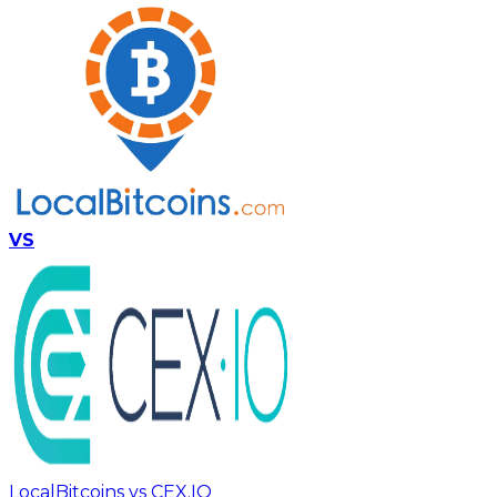
VS
LocalBitcoins vs CEX.IO