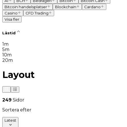
AI
BCH
Bedrägeri
Bitcoin
Bitcoin Cash
Bitcoin handelsplatser
Blockchain
Cardano
Casino
CFD Trading
Visa fler
Lästid
1m
5m
10m
20m
Layout
249
Sidor
Sortera efter
Latest