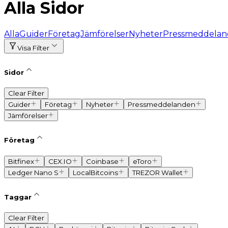
Alla Sidor
Alla
Guider
Företag
Jämförelser
Nyheter
Pressmeddela
Visa Filter
Sidor
Clear Filter
Guider
Företag
Nyheter
Pressmeddelanden
Jämförelser
Företag
Bitfinex
CEX.IO
Coinbase
eToro
Ledger Nano S
LocalBitcoins
TREZOR Wallet
Taggar
Clear Filter