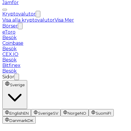
Jämför
Kryptovalutor
Visa alla kryptovalutor
Visa Mer
Börser
eToro
Besök
Coinbase
Besök
CEX.IO
Besök
Bitfinex
Besök
Sidor
Sverige
English
EN
Sverige
SV
Norge
NO
Suomi
FI
Danmark
DK