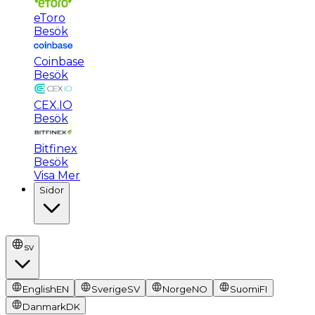
eToro
Besök
Coinbase
Besök
CEX.IO
Besök
Bitfinex
Besök
Visa Mer
Sidor
sv
English
EN
Sverige
SV
Norge
NO
Suomi
FI
Danmark
DK