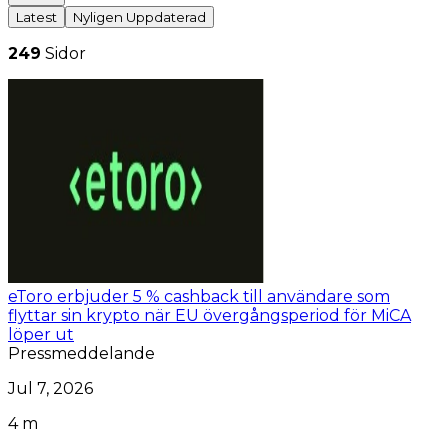
Latest
Nyligen Uppdaterad
249
Sidor
eToro erbjuder 5 % cashback till användare som
flyttar sin krypto när EU övergångsperiod för MiCA
löper ut
Pressmeddelande
Jul 7, 2026
4 m