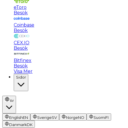
eToro
Besök
Coinbase
Besök
CEX.IO
Besök
Bitfinex
Besök
Visa Mer
Sidor
sv
English
EN
Sverige
SV
Norge
NO
Suomi
FI
Danmark
DK