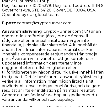
Part of Optimizee Group LLC.
Registration no: 10204378. Registered address: 1111B S
Governors Ave, STE 34128, Dover, DE, 19904, USA.
Operated by our global team.
E-post:
contact@cryptorunner.com
Ansvarsfriskrivning
:
CryptoRunner.com ("vi") är en
oberoende jämförelsetjänst, inte en finansiell
rådgivare eller finansiell institution. Vi ger inte
finansiella, juridiska eller skatteråd. Allt innehåll är
endast för allmän informationsändamål och kan
innehålla kompenserade erbjudanden från tredje
part. Även om vi strävar efter att ge korrekt och
uppdaterad information garanterar vi inte
noggrannheten, fullständigheten eller
tillförlitligheten av någon data, inklusive innehåll från
tredje part. Det är besökarens ansvar att självständigt
verifiera all information innan någon listad tjänst
används. Alla investeringar innebär risk, och tidigare
resultat är inte en indikation på framtida resultat.
Genom att använda vår webbplats godkänner du
våra användarvillkor och cookiepolicy.