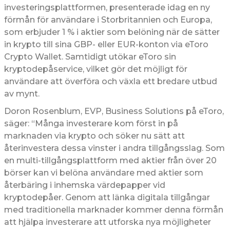
investeringsplattformen, presenterade idag en ny
förmån för användare i Storbritannien och Europa,
som erbjuder 1 % i aktier som belöning när de sätter
in krypto till sina GBP- eller EUR-konton via eToro
Crypto Wallet. Samtidigt utökar eToro sin
kryptodepåservice, vilket gör det möjligt för
användare att överföra och växla ett bredare utbud
av mynt.
Doron Rosenblum, EVP, Business Solutions på eToro,
säger: “Många investerare kom först in på
marknaden via krypto och söker nu sätt att
återinvestera dessa vinster i andra tillgångsslag. Som
en multi-tillgångsplattform med aktier från över 20
börser kan vi belöna användare med aktier som
återbäring i inhemska värdepapper vid
kryptodepåer. Genom att länka digitala tillgångar
med traditionella marknader kommer denna förmån
att hjälpa investerare att utforska nya möjligheter