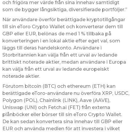
och frigöra mer värde från sina innehav samtidigt
som de bygger långsiktiga, diversifierade portföljer.”
När användare överför berättigade kryptotillgångar
till sin eToro Crypto Wallet och konverterar dem till
GBP eller EUR, belönas de med 1 % tillbaka på
konverteringen i en lokal aktie efter eget val, som
läggs till deras handelskonto. Användare i
Storbritannien kan välja från ett urval av ledande
brittiskt noterade aktier, medan användare i Europa
kan välja från ett urval av ledande europeiskt
noterade aktier.
Förutom bitcoin (BTC) och ethereum (ETH) kan
berättigade eToro-användare nu överföra XRP, USDC,
Polygon (POL), Chainlink (LINK), Aave (AAVE),
Uniswap (UNI) och Fetch.ai (FET) från externa
plånböcker eller börser till sin eToro Crypto Wallet.
De kan sedan konvertera sina innehav till GBP eller
EUR och använda medlen för att investera i vilket