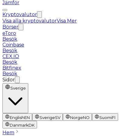
Jämför
Kryptovalutor
Visa alla kryptovalutor
Visa Mer
Börser
eToro
Besök
Coinbase
Besök
CEX.IO
Besök
Bitfinex
Besök
Sidor
Sverige
English
EN
Sverige
SV
Norge
NO
Suomi
FI
Danmark
DK
Hem