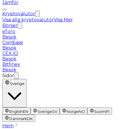
Jämför
Kryptovalutor
Visa alla kryptovalutor
Visa Mer
Börser
eToro
Besök
Coinbase
Besök
CEX.IO
Besök
Bitfinex
Besök
Sidor
Sverige
English
EN
Sverige
SV
Norge
NO
Suomi
FI
Danmark
DK
Hem