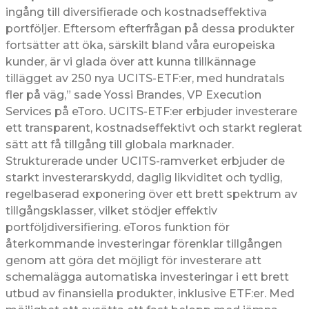
ingång till diversifierade och kostnadseffektiva
portföljer. Eftersom efterfrågan på dessa produkter
fortsätter att öka, särskilt bland våra europeiska
kunder, är vi glada över att kunna tillkännage
tillägget av 250 nya UCITS-ETF:er, med hundratals
fler på väg,” sade Yossi Brandes, VP Execution
Services på eToro. UCITS-ETF:er erbjuder investerare
ett transparent, kostnadseffektivt och starkt reglerat
sätt att få tillgång till globala marknader.
Strukturerade under UCITS-ramverket erbjuder de
starkt investerarskydd, daglig likviditet och tydlig,
regelbaserad exponering över ett brett spektrum av
tillgångsklasser, vilket stödjer effektiv
portföljdiversifiering. eToros funktion för
återkommande investeringar förenklar tillgången
genom att göra det möjligt för investerare att
schemalägga automatiska investeringar i ett brett
utbud av finansiella produkter, inklusive ETF:er. Med