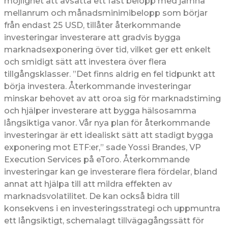
möjlighet att avsätta ett fast belopp med jämna
mellanrum och månadsminimibelopp som börjar
från endast 25 USD, tillåter återkommande
investeringar investerare att gradvis bygga
marknadsexponering över tid, vilket ger ett enkelt
och smidigt sätt att investera över flera
tillgångsklasser. ”Det finns aldrig en fel tidpunkt att
börja investera. Återkommande investeringar
minskar behovet av att oroa sig för marknadstiming
och hjälper investerare att bygga hälsosamma
långsiktiga vanor. Vår nya plan för återkommande
investeringar är ett idealiskt sätt att stadigt bygga
exponering mot ETF:er,” sade Yossi Brandes, VP
Execution Services på eToro. Återkommande
investeringar kan ge investerare flera fördelar, bland
annat att hjälpa till att mildra effekten av
marknadsvolatilitet. De kan också bidra till
konsekvens i en investeringsstrategi och uppmuntra
ett långsiktigt, schemalagt tillvägagångssätt för