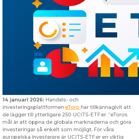
14 januari 2026:
Handels- och
investeringsplattformen
eToro
har tillkännagivit att
de lägger till ytterligare 250 UCITS-ETF:er. ”eToros
mål är att öppna de globala marknaderna och göra
investeringar så enkelt som möjligt. För våra
europeiska investerare är UCITS-ETF:er en viktig