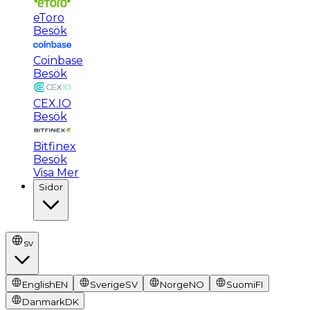
eToro
Besök
Coinbase
Besök
CEX.IO
Besök
Bitfinex
Besök
Visa Mer
Sidor
sv
English
EN
Sverige
SV
Norge
NO
Suomi
FI
Danmark
DK