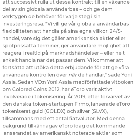
att successivt rulla ut dessa kontrakt till en växande
del av sin globala användarbas – och ge dem
verktygen de behöver för varje steg i sin
investeringsresa. "Vi vill ge vår globala användarbas
flexibiliteten att handla på sina egna villkor. 24/5-
handel, vare sig det gäller amerikanska aktier eller
spotprissatta terminer, ger användare möjlighet att
reagera i realtid på marknadshändelser – eller helt
enkelt handla när det passar dem. Vi kommer att
fortsätta att utöka detta erbjudande för att ge våra
användare kontrollen över
när
de handlar," sade Yoni
Assia. Sedan VD:n Yoni Assia medförfattade vitboken
om Colored Coins 2012, har eToro varit aktivt
involverade i tokenisering. År 2019, efter förvärvet av
den danska token-startupen Firmo, lanserade eToro
tokeniserat guld (GOLDX) och silver (SLVX),
tillsammans med ett antal fiatvalutor. Med denna
bakgrund tillkännagav eToro idag det kommande
lanserandet av amerikanskt noterade aktier som