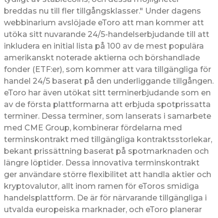
breddas nu till fler tillgångsklasser." Under dagens
webbinarium avslöjade eToro att man kommer att
utöka sitt nuvarande 24/5-handelserbjudande till att
inkludera en initial lista på 100 av de mest populära
amerikanskt noterade aktierna och börshandlade
fonder (ETF:er), som kommer att vara tillgängliga för
handel 24/5 baserat på den underliggande tillgången.
eToro har även utökat sitt terminerbjudande som en
av de första plattformarna att erbjuda spotprissatta
terminer. Dessa terminer, som lanserats i samarbete
med CME Group, kombinerar fördelarna med
terminskontrakt med tillgängliga kontraktsstorlekar,
bekant prissättning baserat på spotmarknaden och
längre löptider. Dessa innovativa terminskontrakt
ger användare större flexibilitet att handla aktier och
kryptovalutor, allt inom ramen för eToros smidiga
handelsplattform. De är för närvarande tillgängliga i
utvalda europeiska marknader, och eToro planerar