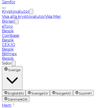
Jämför
Kryptovalutor
Visa alla kryptovalutor
Visa Mer
Börser
eToro
Besök
Coinbase
Besök
CEX.IO
Besök
Bitfinex
Besök
Sidor
Sverige
English
EN
Sverige
SV
Norge
NO
Suomi
FI
Danmark
DK
Hem