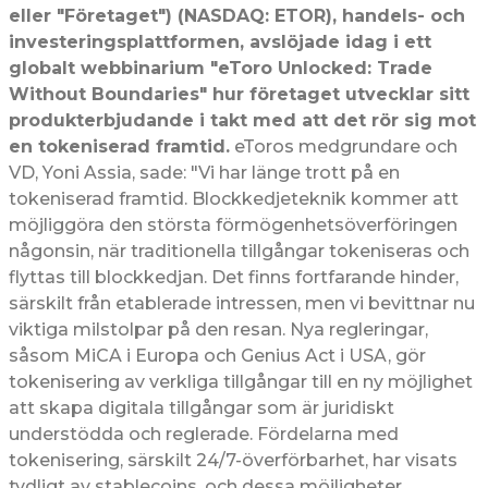
eller "Företaget") (NASDAQ: ETOR), handels- och
investeringsplattformen, avslöjade idag i ett
globalt webbinarium "eToro Unlocked: Trade
Without Boundaries" hur företaget utvecklar sitt
produkterbjudande i takt med att det rör sig mot
en tokeniserad framtid.
eToros medgrundare och
VD, Yoni Assia, sade: "Vi har länge trott på en
tokeniserad framtid. Blockkedjeteknik kommer att
möjliggöra den största förmögenhetsöverföringen
någonsin, när traditionella tillgångar tokeniseras och
flyttas till blockkedjan. Det finns fortfarande hinder,
särskilt från etablerade intressen, men vi bevittnar nu
viktiga milstolpar på den resan. Nya regleringar,
såsom MiCA i Europa och Genius Act i USA, gör
tokenisering av verkliga tillgångar till en ny möjlighet
att skapa digitala tillgångar som är juridiskt
understödda och reglerade. Fördelarna med
tokenisering, särskilt 24/7-överförbarhet, har visats
tydligt av stablecoins, och dessa möjligheter