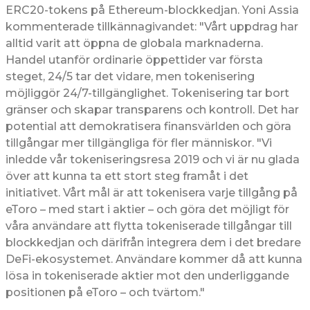
ERC20-tokens på Ethereum-blockkedjan. Yoni Assia
kommenterade tillkännagivandet: "Vårt uppdrag har
alltid varit att öppna de globala marknaderna.
Handel utanför ordinarie öppettider var första
steget, 24/5 tar det vidare, men tokenisering
möjliggör 24/7-tillgänglighet. Tokenisering tar bort
gränser och skapar transparens och kontroll. Det har
potential att demokratisera finansvärlden och göra
tillgångar mer tillgängliga för fler människor. "Vi
inledde vår tokeniseringsresa 2019 och vi är nu glada
över att kunna ta ett stort steg framåt i det
initiativet. Vårt mål är att tokenisera varje tillgång på
eToro – med start i aktier – och göra det möjligt för
våra användare att flytta tokeniserade tillgångar till
blockkedjan och därifrån integrera dem i det bredare
DeFi-ekosystemet. Användare kommer då att kunna
lösa in tokeniserade aktier mot den underliggande
positionen på eToro – och tvärtom."