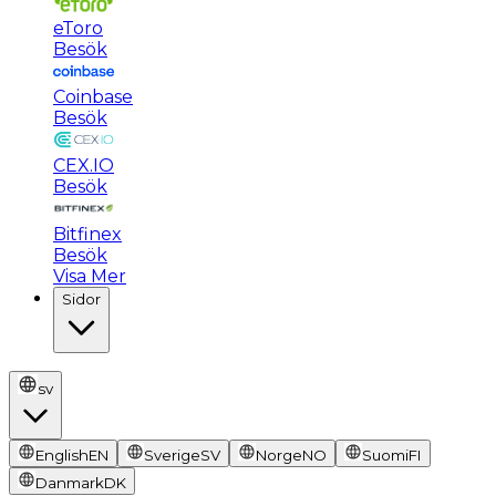
eToro
Besök
Coinbase
Besök
CEX.IO
Besök
Bitfinex
Besök
Visa Mer
Sidor
sv
English
EN
Sverige
SV
Norge
NO
Suomi
FI
Danmark
DK