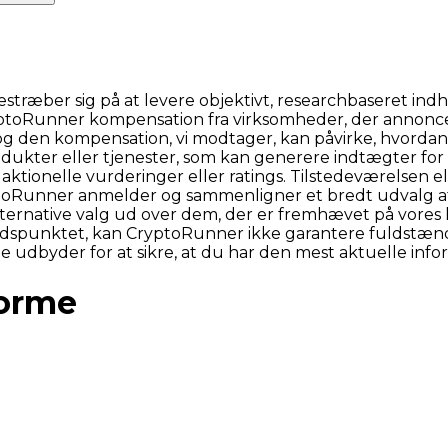
æber sig på at levere objektivt, researchbaseret indhol
ryptoRunner kompensation fra virksomheder, der annonce
 og den kompensation, vi modtager, kan påvirke, hvordan 
 produkter eller tjenester, som kan generere indtægter fo
aktionelle vurderinger eller ratings. Tilstedeværelsen 
yptoRunner anmelder og sammenligner et bredt udvalg a
lternative valg ud over dem, der er fremhævet på vores 
idspunktet, kan CryptoRunner ikke garantere fuldstændi
te udbyder for at sikre, at du har den mest aktuelle info
forme