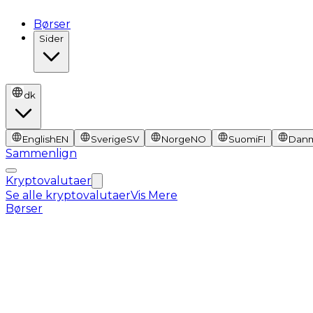
Børser
Sider
dk
English
EN
Sverige
SV
Norge
NO
Suomi
FI
Dan
Sammenlign
Kryptovalutaer
Se alle kryptovalutaer
Vis Mere
Børser