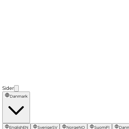
Sider
Danmark
English
EN
Sverige
SV
Norge
NO
Suomi
FI
Dan