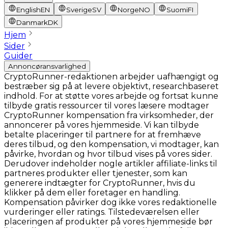
English
EN
Sverige
SV
Norge
NO
Suomi
FI
Danmark
DK
Hjem
Sider
Guider
Annoncøransvarlighed
CryptoRunner-redaktionen arbejder uafhængigt og
bestræber sig på at levere objektivt, researchbaseret
indhold. For at støtte vores arbejde og fortsat kunne
tilbyde gratis ressourcer til vores læsere modtager
CryptoRunner kompensation fra virksomheder, der
annoncerer på vores hjemmeside. Vi kan tilbyde
betalte placeringer til partnere for at fremhæve
deres tilbud, og den kompensation, vi modtager, kan
påvirke, hvordan og hvor tilbud vises på vores sider.
Derudover indeholder nogle artikler affiliate-links til
partneres produkter eller tjenester, som kan
generere indtægter for CryptoRunner, hvis du
klikker på dem eller foretager en handling.
Kompensation påvirker dog ikke vores redaktionelle
vurderinger eller ratings. Tilstedeværelsen eller
placeringen af produkter på vores hjemmeside bør