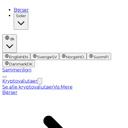
Børser
Sider
dk
English
EN
Sverige
SV
Norge
NO
Suomi
FI
Danmark
DK
Sammenlign
Kryptovalutaer
Se alle kryptovalutaer
Vis Mere
Børser