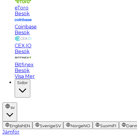
eToro
Besök
Coinbase
Besök
CEX.IO
Besök
Bitfinex
Besök
Visa Mer
Sidor
sv
English
EN
Sverige
SV
Norge
NO
Suomi
FI
Dan
Jämför