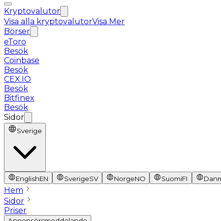
Kryptovalutor
Visa alla kryptovalutor
Visa Mer
Börser
eToro
Besök
Coinbase
Besök
CEX.IO
Besök
Bitfinex
Besök
Sidor
Sverige
English
EN
Sverige
SV
Norge
NO
Suomi
FI
Dan
Hem
Sidor
Priser
Annonsörsmeddelande