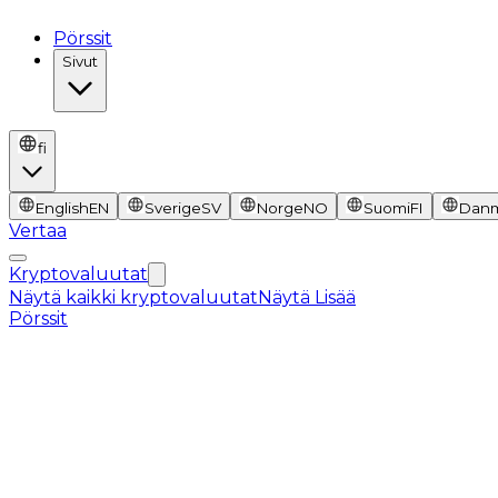
Pörssit
Sivut
fi
English
EN
Sverige
SV
Norge
NO
Suomi
FI
Dan
Vertaa
Kryptovaluutat
Näytä kaikki kryptovaluutat
Näytä Lisää
Pörssit