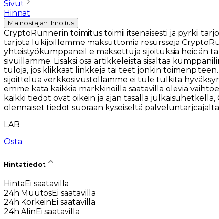
Sivut
Hinnat
Mainostajan ilmoitus
CryptoRunnerin toimitus toimii itsenäisesti ja pyrkii 
tarjota lukijoillemme maksuttomia resursseja CryptoRu
yhteistyökumppaneille maksettuja sijoituksia heidän tar
sivuillamme. Lisäksi osa artikkeleista sisältää kumppani
tuloja, jos klikkaat linkkejä tai teet jonkin toimenpitee
sijoittelua verkkosivustollamme ei tule tulkita hyväksynn
emme kata kaikkia markkinoilla saatavilla olevia vaihtoe
kaikki tiedot ovat oikein ja ajan tasalla julkaisuhetkel
olennaiset tiedot suoraan kyseiseltä palveluntarjoajalta, 
LAB
Osta
Hintatiedot
Hinta
Ei saatavilla
24h Muutos
Ei saatavilla
24h Korkein
Ei saatavilla
24h Alin
Ei saatavilla