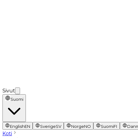
Sivut
Suomi
English
EN
Sverige
SV
Norge
NO
Suomi
FI
Dan
Koti