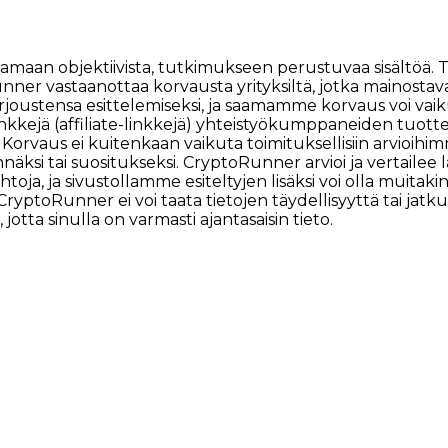
tarjoamaan objektiivista, tutkimukseen perustuvaa sisäl
nner vastaanottaa korvausta yrityksiltä, jotka mainosta
joustensa esittelemiseksi, ja saamamme korvaus voi vaiku
linkkejä (affiliate-linkkejä) yhteistyökumppaneiden tuotte
n. Korvaus ei kuitenkaan vaikuta toimituksellisiin arvioihi
äksi tai suositukseksi. CryptoRunner arvioi ja vertailee la
htoja, ja sivustollamme esiteltyjen lisäksi voi olla muita
lä, CryptoRunner ei voi taata tietojen täydellisyyttä tai 
jotta sinulla on varmasti ajantasaisin tieto.