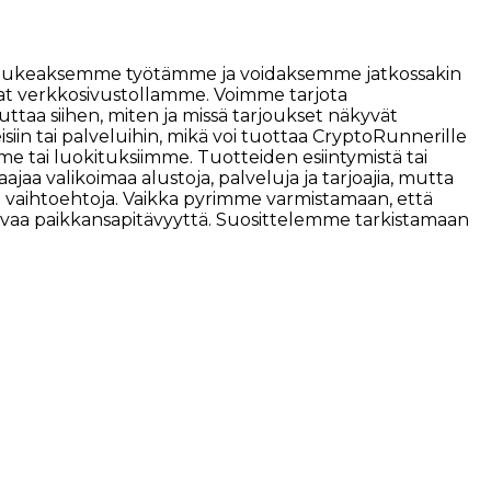
töä. Tukeaksemme työtämme ja voidaksemme jatkossakin
vat verkkosivustollamme. Voimme tarjota
ttaa siihen, miten ja missä tarjoukset näkyvät
isiin tai palveluihin, mikä voi tuottaa CryptoRunnerille
mme tai luokituksiimme. Tuotteiden esiintymistä tai
ajaa valikoimaa alustoja, palveluja ja tarjoajia, mutta
kin vaihtoehtoja. Vaikka pyrimme varmistamaan, että
jatkuvaa paikkansapitävyyttä. Suosittelemme tarkistamaan