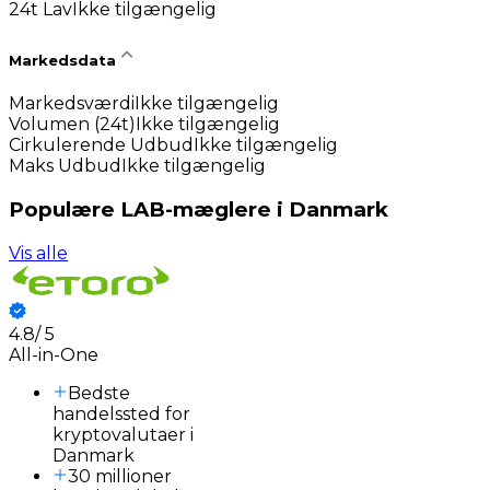
24t Lav
Ikke tilgængelig
Markedsdata
Markedsværdi
Ikke tilgængelig
Volumen (24t)
Ikke tilgængelig
Cirkulerende Udbud
Ikke tilgængelig
Maks Udbud
Ikke tilgængelig
Populære LAB-mæglere i Danmark
Vis alle
4.8
/
5
3
All-in-One
Bedste
handelssted for
kryptovalutaer i
Danmark
30 millioner