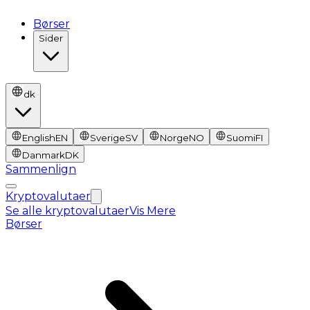
Børser
Sider
dk
English
EN
Sverige
SV
Norge
NO
Suomi
FI
Danmark
DK
Sammenlign
Kryptovalutaer
Se alle kryptovalutaer
Vis Mere
Børser