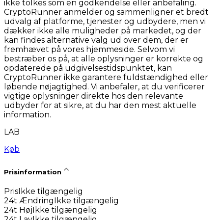
ikke tolkes som en godkendelse eller anbefaling.
CryptoRunner anmelder og sammenligner et bredt
udvalg af platforme, tjenester og udbydere, men vi
dækker ikke alle muligheder på markedet, og der
kan findes alternative valg ud over dem, der er
fremhævet på vores hjemmeside. Selvom vi
bestræber os på, at alle oplysninger er korrekte og
opdaterede på udgivelsestidspunktet, kan
CryptoRunner ikke garantere fuldstændighed eller
løbende nøjagtighed. Vi anbefaler, at du verificerer
vigtige oplysninger direkte hos den relevante
udbyder for at sikre, at du har den mest aktuelle
information.
LAB
Køb
Prisinformation
Pris
Ikke tilgængelig
24t Ændring
Ikke tilgængelig
24t Høj
Ikke tilgængelig
24t Lav
Ikke tilgængelig