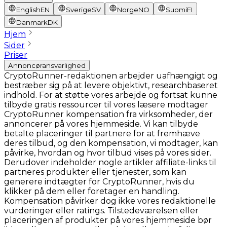
English
EN
Sverige
SV
Norge
NO
Suomi
FI
Danmark
DK
Hjem
Sider
Priser
Annoncøransvarlighed
CryptoRunner-redaktionen arbejder uafhængigt og
bestræber sig på at levere objektivt, researchbaseret
indhold. For at støtte vores arbejde og fortsat kunne
tilbyde gratis ressourcer til vores læsere modtager
CryptoRunner kompensation fra virksomheder, der
annoncerer på vores hjemmeside. Vi kan tilbyde
betalte placeringer til partnere for at fremhæve
deres tilbud, og den kompensation, vi modtager, kan
påvirke, hvordan og hvor tilbud vises på vores sider.
Derudover indeholder nogle artikler affiliate-links til
partneres produkter eller tjenester, som kan
generere indtægter for CryptoRunner, hvis du
klikker på dem eller foretager en handling.
Kompensation påvirker dog ikke vores redaktionelle
vurderinger eller ratings. Tilstedeværelsen eller
placeringen af produkter på vores hjemmeside bør