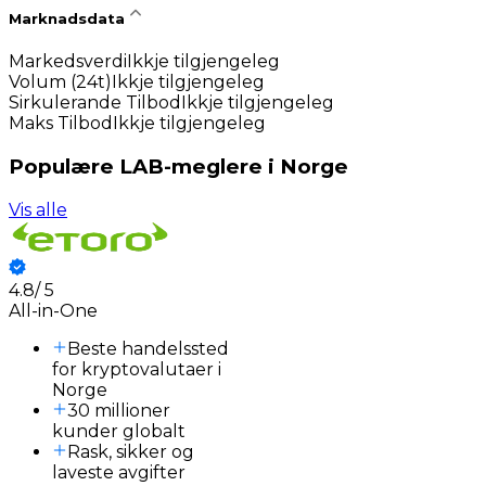
Marknadsdata
Markedsverdi
Ikkje tilgjengeleg
Volum (24t)
Ikkje tilgjengeleg
Sirkulerande Tilbod
Ikkje tilgjengeleg
Maks Tilbod
Ikkje tilgjengeleg
Populære LAB-meglere i Norge
Vis alle
4.8
/
5
All-in-One
Beste handelssted
for kryptovalutaer i
Norge
30 millioner
kunder globalt
Rask, sikker og
laveste avgifter