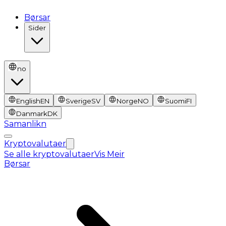
Børsar
Sider
no
English
EN
Sverige
SV
Norge
NO
Suomi
FI
Danmark
DK
Samanlikn
Kryptovalutaer
Se alle kryptovalutaer
Vis Meir
Børsar