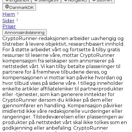
English
EN
Sverige
SV
Norge
NO
Suomi
FI
Danmark
DK
Hjem
Sider
Priser
Annonsørdisløsning
CryptoRunner-redaksjonen arbeider uavhengig og
tilstreber å levere objektivt, researchbasert innhold.
For å støtte arbeidet vårt og fortsette å tilby gratis
ressurser til leserne våre, mottar CryptoRunner
kompensasjon fra selskaper som annonserer på
nettstedet vårt. Vi kan tilby betalte plasseringer til
partnere for å fremheve tilbudene deres, og
kompensasjonen vi mottar kan påvirke hvordan og
hvor tilbud vises på sidene våre. I tillegg inneholder
enkelte artikler affiliatelenker til partnerprodukter
eller -tjenester, som kan generere inntekter for
CryptoRunner dersom du klikker på dem eller
gjennomfører en handling. Kompensasjon påvirker
imidlertid ikke våre redaksjonelle vurderinger eller
rangeringer. Tilstedeværelsen eller plasseringen av
produkter på nettstedet vårt skal ikke tolkes som en
godkjenning eller anbefaling. CryptoRunner