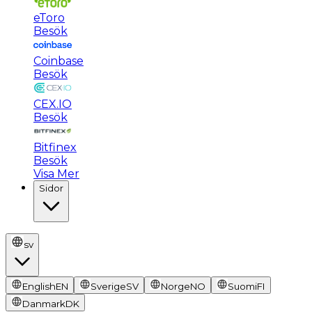
eToro
Besök
Coinbase
Besök
CEX.IO
Besök
Bitfinex
Besök
Visa Mer
Sidor
sv
English
EN
Sverige
SV
Norge
NO
Suomi
FI
Danmark
DK