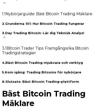
1
.
1
Nybörjarguide: Bäst Bitcoin Trading Mäklare
2
.
Grunderna 101: Hur Bitcoin Trading fungerar
3
.
Day Trading Bitcoin: Lär dig Teknisk Analys!
3
.
1
Bitcoin Trader Tips: Framgångsrika Bitcoin
Tradingstrategier
4
.
Bäst Bitcoin Trading-mjukvara och verktyg
5
.
Kom igång: Trading Bitcoins för nybörjare
6
.
Slutsats: Bäst Bitcoin Trading-plattform
Bäst Bitcoin Trading
Mäklare