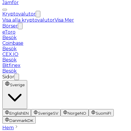
Jämför
Kryptovalutor
Visa alla kryptovalutor
Visa Mer
Börser
eToro
Besök
Coinbase
Besök
CEX.IO
Besök
Bitfinex
Besök
Sidor
Sverige
English
EN
Sverige
SV
Norge
NO
Suomi
FI
Danmark
DK
Hem