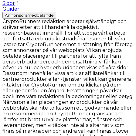
Sidor
Guider
Annonsörsmeddelande
CryptoRunners redaktion arbetar självständigt och
strävar efter att tillhandahålla objektivt,
researchbaserat innehåll. För att stödja vårt arbete
och fortsätta erbjuda kostnadsfria resurser till våra
läsare tar CryptoRunner emot ersättning från företag
som annonserar på vår webbplats. Vi kan erbjuda
betalda placeringar till partners för att lyfta fram
deras erbjudanden, och den ersättning vi får kan
påverka hur och var erbjudanden visas på våra sidor.
Dessutom innehåller vissa artiklar affiliatelänkar till
partnerprodukter eller -tjänster, vilket kan generera
intäkter för CryptoRunner om du klickar på dem
eller genomför en åtgärd. Ersättningen påverkar
dock inte våra redaktionella bedömningar eller betyg.
Närvaron eller placeringen av produkter på vår
webbplats ska inte tolkas som ett godkännande eller
en rekommendation. CryptoRunner granskar och
jämför ett brett urval av plattformar, tjänster och
leverantörer, men vi täcker inte alla alternativ som
finns på marknaden och andra val kan finnas utöver