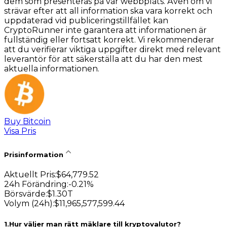
dem som presenteras på vår webbplats. Även om vi
strävar efter att all information ska vara korrekt och
uppdaterad vid publiceringstillfället kan
CryptoRunner inte garantera att informationen är
fullständig eller fortsatt korrekt. Vi rekommenderar
att du verifierar viktiga uppgifter direkt med relevant
leverantör för att säkerställa att du har den mest
aktuella informationen.
Buy Bitcoin
Visa Pris
Prisinformation
Aktuellt Pris
:
$
64,779.52
24h Förändring
:
-0.21
%
Börsvärde
:
$
1.30T
Volym (24h)
:
$
11,965,577,599.44
1
.
Hur väljer man rätt mäklare till kryptovalutor?