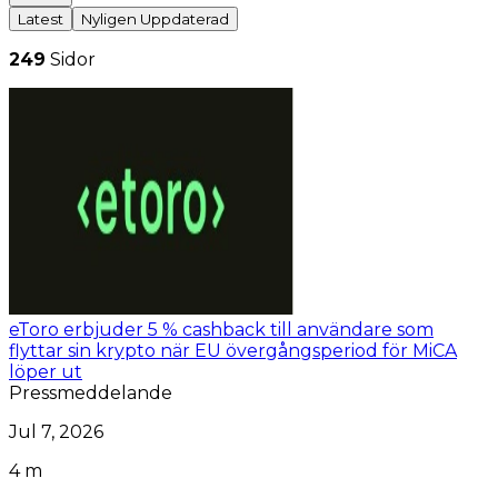
Latest
Nyligen Uppdaterad
249
Sidor
eToro erbjuder 5 % cashback till användare som
flyttar sin krypto när EU övergångsperiod för MiCA
löper ut
Pressmeddelande
Jul 7, 2026
4 m