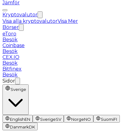
Jämför
Kryptovalutor
Visa alla kryptovalutor
Visa Mer
Börser
eToro
Besök
Coinbase
Besök
CEX.IO
Besök
Bitfinex
Besök
Sidor
Sverige
English
EN
Sverige
SV
Norge
NO
Suomi
FI
Danmark
DK