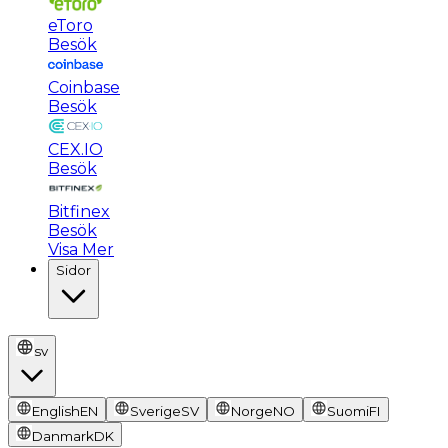
eToro
Besök
Coinbase
Besök
CEX.IO
Besök
Bitfinex
Besök
Visa Mer
Sidor
sv
English
EN
Sverige
SV
Norge
NO
Suomi
FI
Danmark
DK