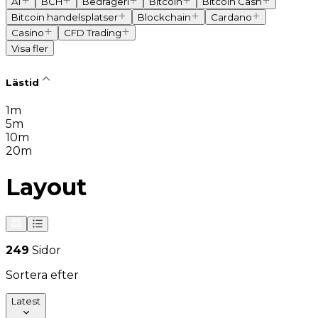
AI
BCH
Bedrägeri
Bitcoin
Bitcoin Cash
Bitcoin handelsplatser
Blockchain
Cardano
Casino
CFD Trading
Visa fler
Lästid
1m
5m
10m
20m
Layout
249
Sidor
Sortera efter
Latest