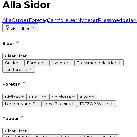
Alla Sidor
Alla
Guider
Företag
Jämförelser
Nyheter
Pressmeddela
Visa Filter
Sidor
Clear Filter
Guider
Företag
Nyheter
Pressmeddelanden
Jämförelser
Företag
Bitfinex
CEX.IO
Coinbase
eToro
Ledger Nano S
LocalBitcoins
TREZOR Wallet
Taggar
Clear Filter