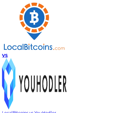
VS
LocalBitcoins vs YouHodler