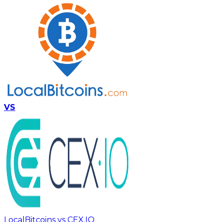
VS
LocalBitcoins vs CEX.IO