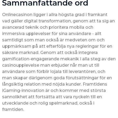
Sammanfattande ord
Onlinecasinon ligger i allra högsta grad i framkant
vad gäller digital transformation, genom att ta sig an
avancerad teknik och prioritera mobila och
immersiva upplevelser för sina användare - allt
samtidigt som man också är medveten om och
uppmärksam på att efterfölja nya regleringar för en
säkrare marknad. Genom att också integrera
gamification-engagerande mekanik i alla steg av den
casinoupplevelse man erbjuder når man ut till
användare som förblir lojala till leverantören, och
man skapar därigenom goda förutsättningar för en
långsiktig relation med nöjda kunder. Framtidens
iGaming-innovation är och kommer med största
sannolikhet att fortsätta att vara nyckeln till en
utvecklande och rolig spelmarknad, också i
framtiden.