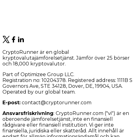
CryptoRunner är en global
kryptovalutajämförelsetjänst. Jämför över 25 börser
och 18,000 kryptovalutor.
Part of Optimizee Group LLC.
Registration no: 10204378. Registered address: 1111B S
Governors Ave, STE 34128, Dover, DE, 19904, USA.
Operated by our global team.
E-post:
contact@cryptorunner.com
Ansvarsfriskrivning
:
CryptoRunner.com ("vi") är en
oberoende jämförelsetjänst, inte en finansiell
rådgivare eller finansiell institution. Vi ger inte
finansiella, juridiska eller skatteråd. Allt innehåll är
endast för allmän informationsändamål och kan