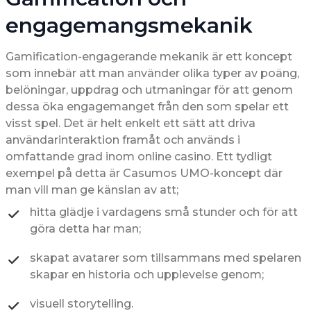
engagemangsmekanik
Gamification-engagerande mekanik är ett koncept
som innebär att man använder olika typer av poäng,
belöningar, uppdrag och utmaningar för att genom
dessa öka engagemanget från den som spelar ett
visst spel. Det är helt enkelt ett sätt att driva
användarinteraktion framåt och används i
omfattande grad inom online casino. Ett tydligt
exempel på detta är Casumos UMO-koncept där
man vill man ge känslan av att;
hitta glädje i vardagens små stunder och för att
göra detta har man;
skapat avatarer som tillsammans med spelaren
skapar en historia och upplevelse genom;
visuell storytelling.