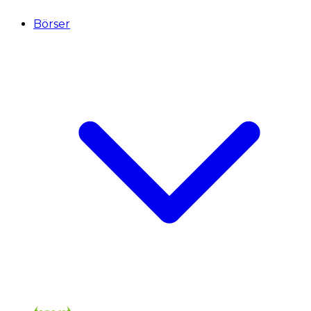
Börser