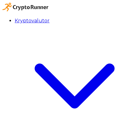
Kryptovalutor