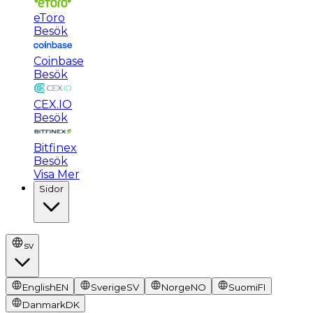
eToro
Besök
Coinbase
Besök
CEX.IO
Besök
Bitfinex
Besök
Visa Mer
Sidor
sv
English
EN
Sverige
SV
Norge
NO
Suomi
FI
Danmark
DK