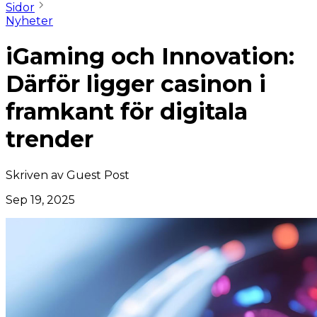
Sidor
Nyheter
iGaming och Innovation:
Därför ligger casinon i
framkant för digitala
trender
Skriven av
Guest Post
Sep 19, 2025