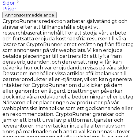
Sidor
Priser
Annonsörsmeddelande
CryptoRunners redaktion arbetar självständigt och
strävar efter att tillhandahålla objektivt,
researchbaserat innehåll. För att stödja vårt arbete
och fortsätta erbjuda kostnadsfria resurser till våra
läsare tar CryptoRunner emot ersättning från företag
som annonserar på vår webbplats. Vi kan erbjuda
betalda placeringar till partners för att lyfta fram
deras erbjudanden, och den ersättning vi får kan
påverka hur och var erbjudanden visas på våra sidor.
Dessutom innehåller vissa artiklar affiliatelänkar till
partnerprodukter eller -tjänster, vilket kan generera
intäkter för CryptoRunner om du klickar på dem
eller genomför en åtgärd. Ersättningen påverkar
dock inte våra redaktionella bedömningar eller betyg.
Närvaron eller placeringen av produkter på vår
webbplats ska inte tolkas som ett godkännande eller
en rekommendation. CryptoRunner granskar och
jämför ett brett urval av plattformar, tjänster och
leverantörer, men vi täcker inte alla alternativ som
finns på marknaden och andra val kan finnas utöver