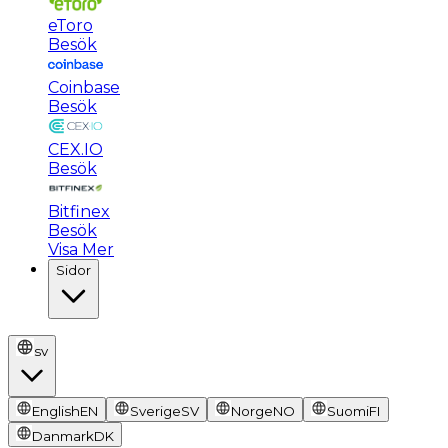
eToro
Besök
Coinbase
Besök
CEX.IO
Besök
Bitfinex
Besök
Visa Mer
Sidor
sv
English
EN
Sverige
SV
Norge
NO
Suomi
FI
Danmark
DK