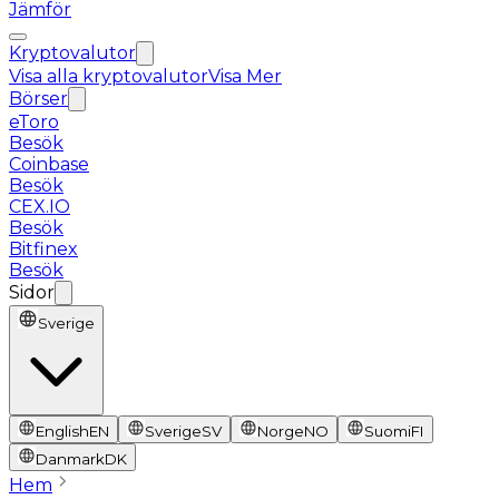
Jämför
Kryptovalutor
Visa alla kryptovalutor
Visa Mer
Börser
eToro
Besök
Coinbase
Besök
CEX.IO
Besök
Bitfinex
Besök
Sidor
Sverige
English
EN
Sverige
SV
Norge
NO
Suomi
FI
Danmark
DK
Hem