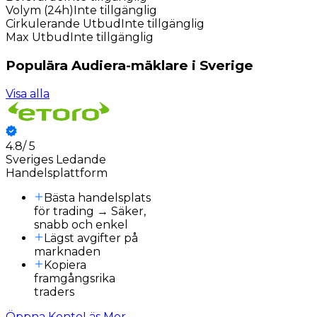
Volym (24h)
Inte tillgänglig
Cirkulerande Utbud
Inte tillgänglig
Max Utbud
Inte tillgänglig
Populära Audiera-mäklare i Sverige
Visa alla
4.8
/
5
3
Sveriges Ledande
Handelsplattform
Bästa handelsplats
för trading → Säker,
snabb och enkel
Lägst avgifter på
marknaden
Kopiera
framgångsrika
traders
Öppna Konto
Läs Mer