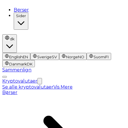
Børser
Sider
dk
English
EN
Sverige
SV
Norge
NO
Suomi
FI
Danmark
DK
Sammenlign
Kryptovalutaer
Se alle kryptovalutaer
Vis Mere
Børser