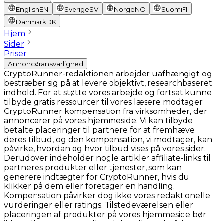
English
EN
Sverige
SV
Norge
NO
Suomi
FI
Danmark
DK
Hjem
Sider
Priser
Annoncøransvarlighed
CryptoRunner-redaktionen arbejder uafhængigt og
bestræber sig på at levere objektivt, researchbaseret
indhold. For at støtte vores arbejde og fortsat kunne
tilbyde gratis ressourcer til vores læsere modtager
CryptoRunner kompensation fra virksomheder, der
annoncerer på vores hjemmeside. Vi kan tilbyde
betalte placeringer til partnere for at fremhæve
deres tilbud, og den kompensation, vi modtager, kan
påvirke, hvordan og hvor tilbud vises på vores sider.
Derudover indeholder nogle artikler affiliate-links til
partneres produkter eller tjenester, som kan
generere indtægter for CryptoRunner, hvis du
klikker på dem eller foretager en handling.
Kompensation påvirker dog ikke vores redaktionelle
vurderinger eller ratings. Tilstedeværelsen eller
placeringen af produkter på vores hjemmeside bør