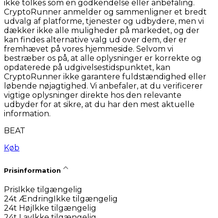
ikke tolkes som en godkendelse eller anbefaling.
CryptoRunner anmelder og sammenligner et bredt
udvalg af platforme, tjenester og udbydere, men vi
dækker ikke alle muligheder på markedet, og der
kan findes alternative valg ud over dem, der er
fremhævet på vores hjemmeside. Selvom vi
bestræber os på, at alle oplysninger er korrekte og
opdaterede på udgivelsestidspunktet, kan
CryptoRunner ikke garantere fuldstændighed eller
løbende nøjagtighed. Vi anbefaler, at du verificerer
vigtige oplysninger direkte hos den relevante
udbyder for at sikre, at du har den mest aktuelle
information.
BEAT
Køb
Prisinformation
Pris
Ikke tilgængelig
24t Ændring
Ikke tilgængelig
24t Høj
Ikke tilgængelig
24t Lav
Ikke tilgængelig