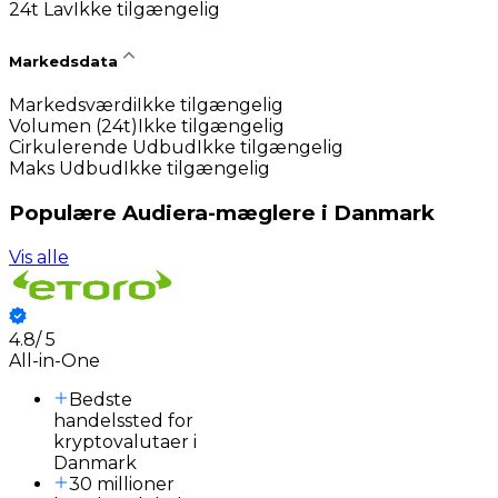
24t Lav
Ikke tilgængelig
Markedsdata
Markedsværdi
Ikke tilgængelig
Volumen (24t)
Ikke tilgængelig
Cirkulerende Udbud
Ikke tilgængelig
Maks Udbud
Ikke tilgængelig
Populære Audiera-mæglere i Danmark
Vis alle
4.8
/
5
3
All-in-One
Bedste
handelssted for
kryptovalutaer i
Danmark
30 millioner