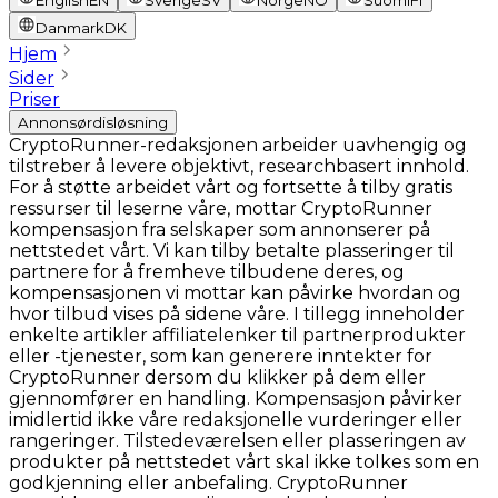
English
EN
Sverige
SV
Norge
NO
Suomi
FI
Danmark
DK
Hjem
Sider
Priser
Annonsørdisløsning
CryptoRunner-redaksjonen arbeider uavhengig og
tilstreber å levere objektivt, researchbasert innhold.
For å støtte arbeidet vårt og fortsette å tilby gratis
ressurser til leserne våre, mottar CryptoRunner
kompensasjon fra selskaper som annonserer på
nettstedet vårt. Vi kan tilby betalte plasseringer til
partnere for å fremheve tilbudene deres, og
kompensasjonen vi mottar kan påvirke hvordan og
hvor tilbud vises på sidene våre. I tillegg inneholder
enkelte artikler affiliatelenker til partnerprodukter
eller -tjenester, som kan generere inntekter for
CryptoRunner dersom du klikker på dem eller
gjennomfører en handling. Kompensasjon påvirker
imidlertid ikke våre redaksjonelle vurderinger eller
rangeringer. Tilstedeværelsen eller plasseringen av
produkter på nettstedet vårt skal ikke tolkes som en
godkjenning eller anbefaling. CryptoRunner