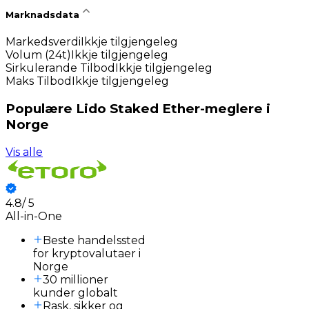
Marknadsdata
Markedsverdi
Ikkje tilgjengeleg
Volum (24t)
Ikkje tilgjengeleg
Sirkulerande Tilbod
Ikkje tilgjengeleg
Maks Tilbod
Ikkje tilgjengeleg
Populære Lido Staked Ether-meglere i
Norge
Vis alle
4.8
/
5
All-in-One
Beste handelssted
for kryptovalutaer i
Norge
30 millioner
kunder globalt
Rask, sikker og