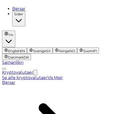
Børsar
Sider
no
English
EN
Sverige
SV
Norge
NO
Suomi
FI
Danmark
DK
Samanlikn
Kryptovalutaer
Se alle kryptovalutaer
Vis Meir
Børsar