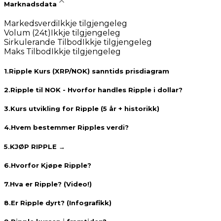
Marknadsdata
Markedsverdi
Ikkje tilgjengeleg
Volum (24t)
Ikkje tilgjengeleg
Sirkulerande Tilbod
Ikkje tilgjengeleg
Maks Tilbod
Ikkje tilgjengeleg
1
.
Ripple Kurs (XRP/NOK) sanntids prisdiagram
2
.
Ripple til NOK - Hvorfor handles Ripple i dollar?
3
.
Kurs utvikling for Ripple (5 år + historikk)
4
.
Hvem bestemmer Ripples verdi?
5
.
KJØP RIPPLE →
6
.
Hvorfor Kjøpe Ripple?
7
.
Hva er Ripple? (Video!)
8
.
Er Ripple dyrt? (Infografikk)