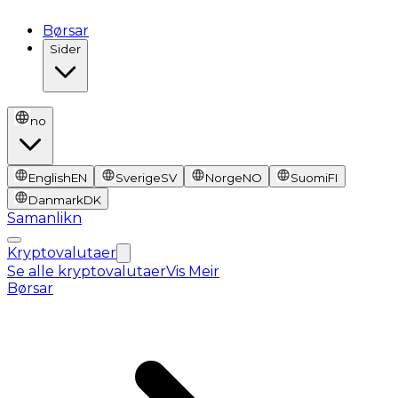
Børsar
Sider
no
English
EN
Sverige
SV
Norge
NO
Suomi
FI
Danmark
DK
Samanlikn
Kryptovalutaer
Se alle kryptovalutaer
Vis Meir
Børsar