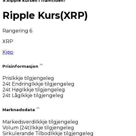
9
.
Ripple kursen i framtiden?
Ripple Kurs
(
XRP
)
Rangering 6
XRP
Kjøp
Prisinformasjon
Pris
Ikkje tilgjengeleg
24t Endring
Ikkje tilgjengeleg
24t Høg
Ikkje tilgjengeleg
24t Låg
Ikkje tilgjengeleg
Marknadsdata
Markedsverdi
Ikkje tilgjengeleg
Volum (24t)
Ikkje tilgjengeleg
Sirkulerande Tilbod
Ikkje tilgjengeleg