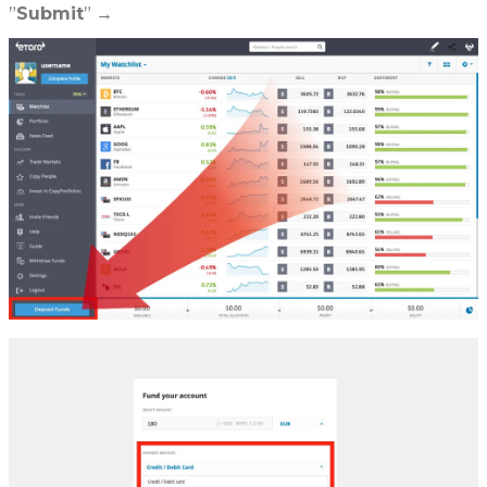
”
Submit
” →