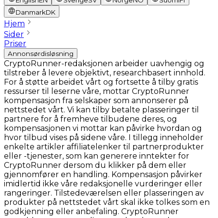
English
EN
Sverige
SV
Norge
NO
Suomi
FI
Danmark
DK
Hjem
Sider
Priser
Annonsørdisløsning
CryptoRunner-redaksjonen arbeider uavhengig og
tilstreber å levere objektivt, researchbasert innhold.
For å støtte arbeidet vårt og fortsette å tilby gratis
ressurser til leserne våre, mottar CryptoRunner
kompensasjon fra selskaper som annonserer på
nettstedet vårt. Vi kan tilby betalte plasseringer til
partnere for å fremheve tilbudene deres, og
kompensasjonen vi mottar kan påvirke hvordan og
hvor tilbud vises på sidene våre. I tillegg inneholder
enkelte artikler affiliatelenker til partnerprodukter
eller -tjenester, som kan generere inntekter for
CryptoRunner dersom du klikker på dem eller
gjennomfører en handling. Kompensasjon påvirker
imidlertid ikke våre redaksjonelle vurderinger eller
rangeringer. Tilstedeværelsen eller plasseringen av
produkter på nettstedet vårt skal ikke tolkes som en
godkjenning eller anbefaling. CryptoRunner