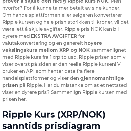
prøver å skjule den riktig Ripple kurs NOK.
Men
hvorfor? For å kunne ta mer betalt av sine kunder.
Om handelsplattformen eller selgeren konverterer
Ripple kursen og hele prishistorikken til kroner, vil det
være lett å skjule avgifter. Ripple pris NOK kan bli
dyrere med
EKSTRA AVGIFTER
for
valutakonvertering og en generelt
høyere
vekslingskurs mellom XRP og NOK
sammenlignet
med Ripple kurs fra 1 xrp to usd. Ripple prisen som vi
viser øverst på siden er den reelle Ripple kursen! Vi
bruker en API som henter data fra flere
handelsplattformer og viser den
gjennomsnittlige
prisen
på Ripple. Har du mistanke om at et nettsted
viser en dyrere pris? Sammenlign Ripple kursen med
prisen her.
Ripple Kurs (XRP/NOK)
sanntids prisdiagram