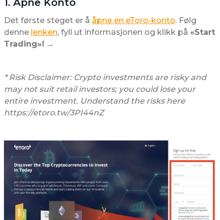
1. Åpne Konto
Det første steget er å
åpne en eToro-konto
. Følg
denne
lenken
, fyll ut informasjonen og klikk på
«Start
Trading»!
→
* Risk Disclaimer: Crypto investments are risky and
may not suit retail investors; you could lose your
entire investment. Understand the risks here
https://etoro.tw/3PI44nZ