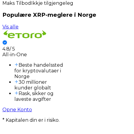
Maks Tilbod
Ikkje tilgjengeleg
Populære XRP-meglere i Norge
Vis alle
4.8
/
5
All-in-One
Beste handelssted
for kryptovalutaer i
Norge
30 millioner
kunder globalt
Rask, sikker og
laveste avgifter
Opne Konto
* Kapitalen din er i risiko.