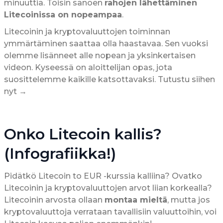
minuuttia. Toisin sanoen
rahojen lähettäminen
Litecoinissa on nopeampaa
.
Litecoinin ja kryptovaluuttojen toiminnan
ymmärtäminen saattaa olla haastavaa. Sen vuoksi
olemme lisänneet alle nopean ja yksinkertaisen
videon. Kyseessä on aloittelijan opas, jota
suosittelemme kaikille katsottavaksi. Tutustu siihen
nyt →
Onko Litecoin kallis?
(Infografiikka!)
Pidätkö Litecoin to EUR -kurssia kalliina? Ovatko
Litecoinin ja kryptovaluuttojen arvot liian korkealla?
Litecoinin arvosta ollaan
montaa mieltä
, mutta jos
kryptovaluuttoja verrataan tavallisiin valuuttoihin, voi