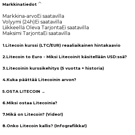
Markkinatiedot
Markkina-arvo
Ei saatavilla
Volyymi (24h)
Ei saatavilla
Liikkeellä Oleva Tarjonta
Ei saatavilla
Maksimi Tarjonta
Ei saatavilla
1
.
Litecoin kurssi (LTC/EUR) reaaliaikainen hintakaavio
2
.
Litecoin to Euro - Miksi Litecoinit käsitellään USD:ssä?
3
.
Litecoinin kurssikehitys (5 vuotta + historia)
4
.
Kuka päättää Litecoinin arvon?
5
.
OSTA LITECOIN →
6
.
Miksi ostaa Litecoinia?
7
.
Mikä on Litecoin? (Video!)
8
.
Onko Litecoin kallis? (Infografiikka!)