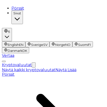
Pörssit
Sivut
fi
English
EN
Sverige
SV
Norge
NO
Suomi
FI
Danmark
DK
Vertaa
Kryptovaluutat
Näytä kaikki kryptovaluutat
Näytä Lisää
Pörssit