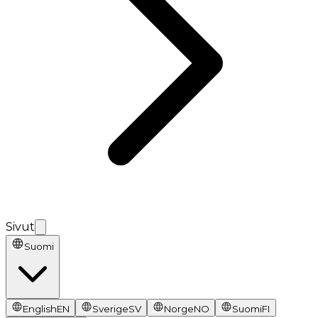
Sivut
Suomi
English
EN
Sverige
SV
Norge
NO
Suomi
FI