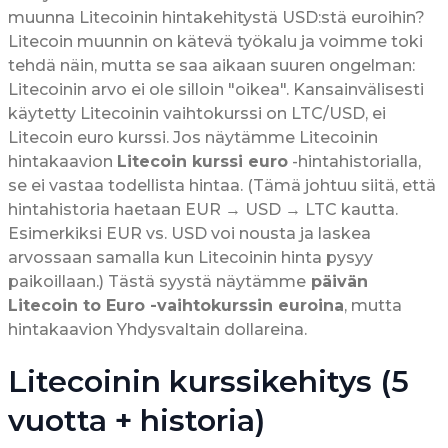
muunna Litecoinin hintakehitystä USD:stä euroihin?
Litecoin muunnin on kätevä työkalu ja voimme toki
tehdä näin, mutta se saa aikaan suuren ongelman:
Litecoinin arvo ei ole silloin "oikea". Kansainvälisesti
käytetty Litecoinin vaihtokurssi on LTC/USD, ei
Litecoin euro kurssi. Jos näytämme Litecoinin
hintakaavion
Litecoin kurssi euro
-hintahistorialla,
se ei vastaa todellista hintaa. (Tämä johtuu siitä, että
hintahistoria haetaan EUR → USD → LTC kautta.
Esimerkiksi EUR vs. USD voi nousta ja laskea
arvossaan samalla kun Litecoinin hinta pysyy
paikoillaan.) Tästä syystä näytämme
päivän
Litecoin to Euro -vaihtokurssin euroina
, mutta
hintakaavion Yhdysvaltain dollareina.
Litecoinin kurssikehitys (5
vuotta + historia)