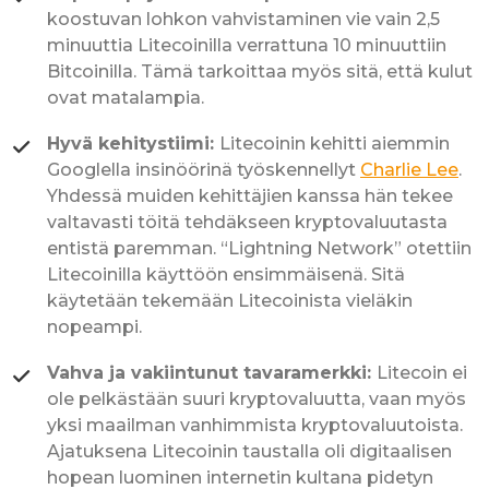
koostuvan lohkon vahvistaminen vie vain 2,5
minuuttia Litecoinilla verrattuna 10 minuuttiin
Bitcoinilla. Tämä tarkoittaa myös sitä, että kulut
ovat matalampia.
Hyvä kehitystiimi:
Litecoinin kehitti aiemmin
Googlella insinöörinä työskennellyt
Charlie Lee
.
Yhdessä muiden kehittäjien kanssa hän tekee
valtavasti töitä tehdäkseen kryptovaluutasta
entistä paremman. “Lightning Network” otettiin
Litecoinilla käyttöön ensimmäisenä. Sitä
käytetään tekemään Litecoinista vieläkin
nopeampi.
Vahva ja vakiintunut tavaramerkki:
Litecoin ei
ole pelkästään suuri kryptovaluutta, vaan myös
yksi maailman vanhimmista kryptovaluutoista.
Ajatuksena Litecoinin taustalla oli digitaalisen
hopean luominen internetin kultana pidetyn