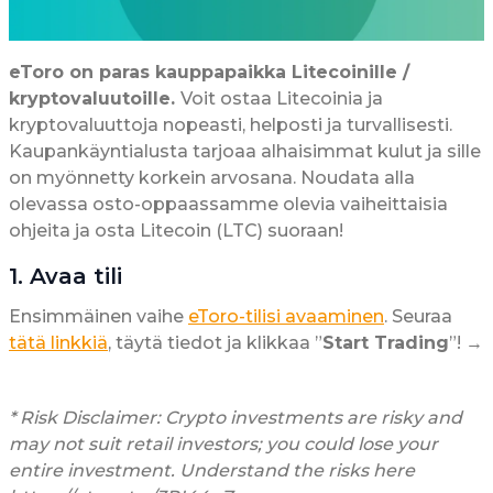
eToro on paras kauppapaikka Litecoinille /
kryptovaluutoille.
Voit ostaa Litecoinia ja
kryptovaluuttoja nopeasti, helposti ja turvallisesti.
Kaupankäyntialusta tarjoaa alhaisimmat kulut ja sille
on myönnetty korkein arvosana. Noudata alla
olevassa osto-oppaassamme olevia vaiheittaisia
ohjeita ja osta Litecoin (LTC) suoraan!
1. Avaa tili
Ensimmäinen vaihe
eToro-tilisi avaaminen
. Seuraa
tätä linkkiä
, täytä tiedot ja klikkaa ”
Start Trading
”! →
* Risk Disclaimer: Crypto investments are risky and
may not suit retail investors; you could lose your
entire investment. Understand the risks here