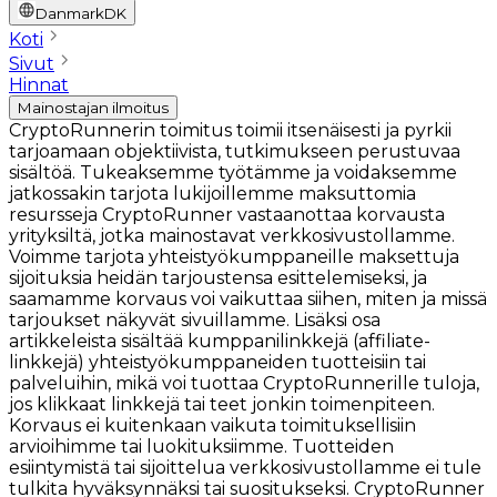
Danmark
DK
Koti
Sivut
Hinnat
Mainostajan ilmoitus
CryptoRunnerin toimitus toimii itsenäisesti ja pyrkii
tarjoamaan objektiivista, tutkimukseen perustuvaa
sisältöä. Tukeaksemme työtämme ja voidaksemme
jatkossakin tarjota lukijoillemme maksuttomia
resursseja CryptoRunner vastaanottaa korvausta
yrityksiltä, jotka mainostavat verkkosivustollamme.
Voimme tarjota yhteistyökumppaneille maksettuja
sijoituksia heidän tarjoustensa esittelemiseksi, ja
saamamme korvaus voi vaikuttaa siihen, miten ja missä
tarjoukset näkyvät sivuillamme. Lisäksi osa
artikkeleista sisältää kumppanilinkkejä (affiliate-
linkkejä) yhteistyökumppaneiden tuotteisiin tai
palveluihin, mikä voi tuottaa CryptoRunnerille tuloja,
jos klikkaat linkkejä tai teet jonkin toimenpiteen.
Korvaus ei kuitenkaan vaikuta toimituksellisiin
arvioihimme tai luokituksiimme. Tuotteiden
esiintymistä tai sijoittelua verkkosivustollamme ei tule
tulkita hyväksynnäksi tai suositukseksi. CryptoRunner