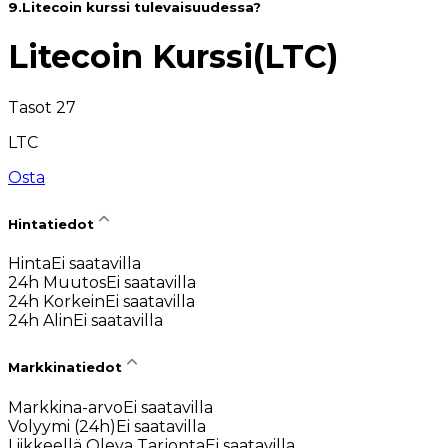
9
.
Litecoin kurssi tulevaisuudessa?
Litecoin Kurssi
(
LTC
)
Tasot 27
LTC
Osta
Hintatiedot
Hinta
Ei saatavilla
24h Muutos
Ei saatavilla
24h Korkein
Ei saatavilla
24h Alin
Ei saatavilla
Markkinatiedot
Markkina-arvo
Ei saatavilla
Volyymi (24h)
Ei saatavilla
Liikkeellä Oleva Tarjonta
Ei saatavilla