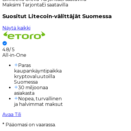
Maksimi Tarjonta
Ei saatavilla
Suositut Litecoin-välittäjät Suomessa
Näytä kaikki
4.8
/
5
3
All-in-One
Paras
kaupankäyntipaikka
kryptovaluutoilla
Suomessa
30 miljoonaa
asiakasta
Nopea, turvallinen
A
ja halvimmat maksut
Avaa Tili
* Pääomasi on vaarassa.