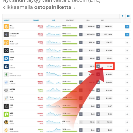
Nyt sinun täytyy vain valita Litecoin (LTC)
klikkaamalla
ostopainiketta
→