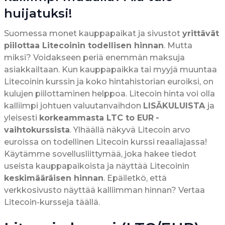
huijatuksi!
Suomessa monet kauppapaikat ja sivustot
yrittävät
piilottaa Litecoinin todellisen hinnan
. Mutta
miksi? Voidakseen periä enemmän maksuja
asiakkailtaan. Kun kauppapaikka tai myyjä muuntaa
Litecoinin kurssin ja koko hintahistorian euroiksi, on
kulujen piilottaminen helppoa. Litecoin hinta voi olla
kalliimpi johtuen valuutanvaihdon
LISÄKULUISTA
ja
yleisesti
korkeammasta LTC to EUR
-
vaihtokurssista
. Ylhäällä näkyvä Litecoin arvo
euroissa on todellinen Litecoin kurssi reaaliajassa!
Käytämme sovellusliittymää, joka hakee tiedot
useista kauppapaikoista ja näyttää Litecoinin
keskimääräisen hinnan
. Epäiletkö, että
verkkosivusto näyttää kalliimman hinnan? Vertaa
Litecoin-kursseja täällä.