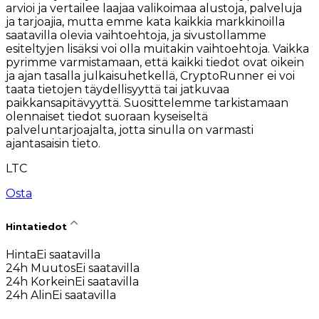
arvioi ja vertailee laajaa valikoimaa alustoja, palveluja
ja tarjoajia, mutta emme kata kaikkia markkinoilla
saatavilla olevia vaihtoehtoja, ja sivustollamme
esiteltyjen lisäksi voi olla muitakin vaihtoehtoja. Vaikka
pyrimme varmistamaan, että kaikki tiedot ovat oikein
ja ajan tasalla julkaisuhetkellä, CryptoRunner ei voi
taata tietojen täydellisyyttä tai jatkuvaa
paikkansapitävyyttä. Suosittelemme tarkistamaan
olennaiset tiedot suoraan kyseiseltä
palveluntarjoajalta, jotta sinulla on varmasti
ajantasaisin tieto.
LTC
Osta
Hintatiedot
Hinta
Ei saatavilla
24h Muutos
Ei saatavilla
24h Korkein
Ei saatavilla
24h Alin
Ei saatavilla