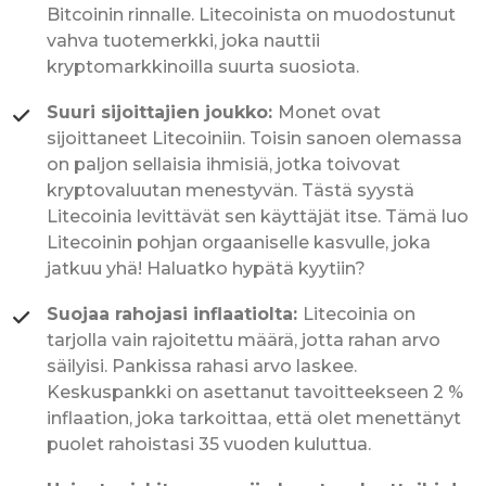
Bitcoinin rinnalle. Litecoinista on muodostunut
vahva tuotemerkki, joka nauttii
kryptomarkkinoilla suurta suosiota.
Suuri sijoittajien joukko:
Monet ovat
sijoittaneet Litecoiniin. Toisin sanoen olemassa
on paljon sellaisia ihmisiä, jotka toivovat
kryptovaluutan menestyvän. Tästä syystä
Litecoinia levittävät sen käyttäjät itse. Tämä luo
Litecoinin pohjan orgaaniselle kasvulle, joka
jatkuu yhä! Haluatko hypätä kyytiin?
Suojaa rahojasi inflaatiolta:
Litecoinia on
tarjolla vain rajoitettu määrä, jotta rahan arvo
säilyisi. Pankissa rahasi arvo laskee.
Keskuspankki on asettanut tavoitteekseen 2 %
inflaation, joka tarkoittaa, että olet menettänyt
puolet rahoistasi 35 vuoden kuluttua.