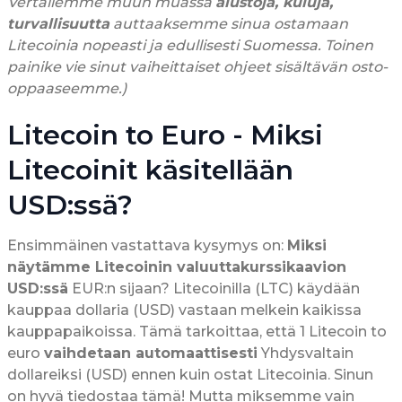
Vertailemme muun muassa
alustoja, kuluja,
turvallisuutta
auttaaksemme sinua ostamaan
Litecoinia nopeasti ja edullisesti Suomessa. Toinen
painike vie sinut vaiheittaiset ohjeet sisältävän osto-
oppaaseemme.)
Litecoin to Euro - Miksi
Litecoinit käsitellään
USD:ssä?
Ensimmäinen vastattava kysymys on:
Miksi
näytämme Litecoinin valuuttakurssikaavion
USD:ssä
EUR:n sijaan? Litecoinilla (LTC) käydään
kauppaa dollaria (USD) vastaan melkein kaikissa
kauppapaikoissa. Tämä tarkoittaa, että 1 Litecoin to
euro
vaihdetaan automaattisesti
Yhdysvaltain
dollareiksi (USD) ennen kuin ostat Litecoinia. Sinun
on hyvä tiedostaa tämä! Mutta miksemme vain