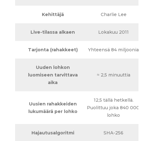
Kehittäjä
Charlie Lee
Live-tilassa alkaen
Lokakuu 2011
Tarjonta (rahakkeet)
Yhteensä 84 miljoonia
Uuden lohkon
luomiseen tarvittava
≈ 2,5 minuuttia
aika
12,5 tällä hetkellä.
Uusien rahakkeiden
Puolittuu joka 840 000.
lukumäärä per lohko
lohko
Hajautusalgoritmi
SHA-256