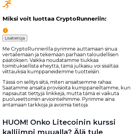
Miksi voit luottaa CryptoRunneriin:
Lisätietoja
Me CryptoRunnerilla pyrimme auttamaan sinua
vertailemaan ja tekemään parhaan taloudellisen
päätöksen. Vaikka noudatamme tiukkaa
toimituksellista eheyttä, tämä julkaisu voi sisältää
viittauksia kumppaneidemme tuotteisiin.
Tässä on selitys siitä, miten ansaitsemme rahaa:
Saatamme ansaita provisioita kumppaneiltamme, kun
napsautat tiettyjä linkkejä, mutta tämä ei vaikuta
puolueettomiin arviointeihimme. Pyrimme aina
antamaan tarkkoja ja avoimia tietoja.
HUOM! Onko Litecoinin kurssi
kalliimpi muualla? Älä tule