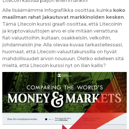
Litecoin kasvaa paljon enemmänkin!
Alle lisäämämme infografiikka osoittaa, kuinka
koko
maailman rahat jakautuvat markkinoiden kesken
.
Tämä Litecoin kurssi graafi osoittaa, että Litecoinin
ja kryptovaluuttojen arvo ei ole mitään verrattuna
fiat-valuuttoihin, kultaan, osakkeisiin, velkoihin,
johdannaisiin jne. Alla olevaa kuvaa tarkastellessasi,
huomaat, että Litecoin-valuuttakurssilla on hyvät
mahdollisuudet arvon nousuun. Oletko edelleen sitä
mieltä, että Litecoin kurssi nyt on liian kallis?