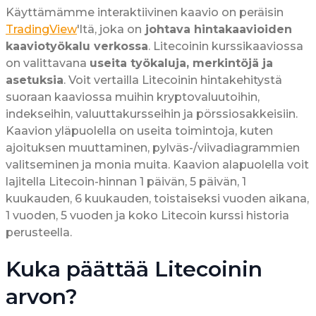
Käyttämämme interaktiivinen kaavio on peräisin
TradingView
'ltä, joka on
johtava hintakaavioiden
kaaviotyökalu verkossa
. Litecoinin kurssikaaviossa
on valittavana
useita työkaluja, merkintöjä ja
asetuksia
. Voit vertailla Litecoinin hintakehitystä
suoraan kaaviossa muihin kryptovaluutoihin,
indekseihin, valuuttakursseihin ja pörssiosakkeisiin.
Kaavion yläpuolella on useita toimintoja, kuten
ajoituksen muuttaminen, pylväs-/viivadiagrammien
valitseminen ja monia muita. Kaavion alapuolella voit
lajitella Litecoin-hinnan 1 päivän, 5 päivän, 1
kuukauden, 6 kuukauden, toistaiseksi vuoden aikana,
1 vuoden, 5 vuoden ja koko Litecoin kurssi historia
perusteella.
Kuka päättää Litecoinin
arvon?