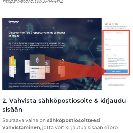
https://etoro.tw/3PI44nZ
2. Vahvista sähköpostiosoite & kirjaudu
sisään
Seuraava vaihe on
sähköpostiosoitteesi
vahvistaminen
, jotta voit kirjautua sisään eToro-