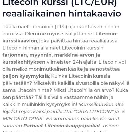
Litecoin kurssi (LTC/EUR)
reaaliaikainen hintakaavio
Täällä näet Litecoinin (LTC) ajankohtaisen hinnan
euroissa. Olemme myös sisällyttäneet
Litecoin-
kurssikaavion
, joka päivittää hintaa reaaliajassa.
Litecoin-hinnan alla näet Litecoinin kurssin
tarjonnan, myynnin, markkina-arvon ja
kurssikehityksen
viimeisten 24h ajalta. Litecoin voi
olla melko monimutkainen käsite ja se nostattaa
paljon kysymyksiä
; Kuinka Litecoinin kurssia
päivitetään? Mikseivät kaikilla sivustoilla ole näkyvillä
sama Litecoin hinta? Miksi Litecoinilla on arvo? Kuka
sen päättää? Tällä sivulla vastaamme näihin ja
kaikkiin muihinkin kysymyksiin!
(Kurssikaavion alta
löydät myös kaksi painiketta: "OSTA LITECOIN" ja "5
MIN OSTO-OPAS". Ensimmäinen painike vie sinut
suoraan
Parhaat Litecoin-kauppapaikat
-osioon.