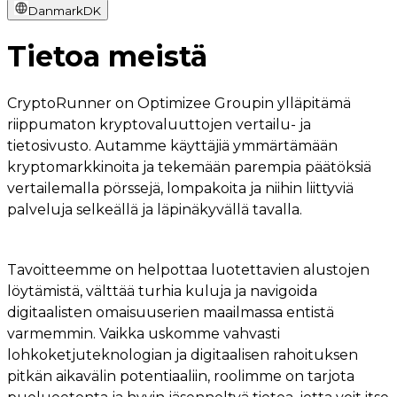
Danmark
DK
Tietoa meistä
CryptoRunner on Optimizee Groupin ylläpitämä
riippumaton kryptovaluuttojen vertailu- ja
tietosivusto. Autamme käyttäjiä ymmärtämään
kryptomarkkinoita ja tekemään parempia päätöksiä
vertailemalla pörssejä, lompakoita ja niihin liittyviä
palveluja selkeällä ja läpinäkyvällä tavalla.
Tavoitteemme on helpottaa luotettavien alustojen
löytämistä, välttää turhia kuluja ja navigoida
digitaalisten omaisuuserien maailmassa entistä
varmemmin. Vaikka uskomme vahvasti
lohkoketjuteknologian ja digitaalisen rahoituksen
pitkän aikavälin potentiaaliin, roolimme on tarjota