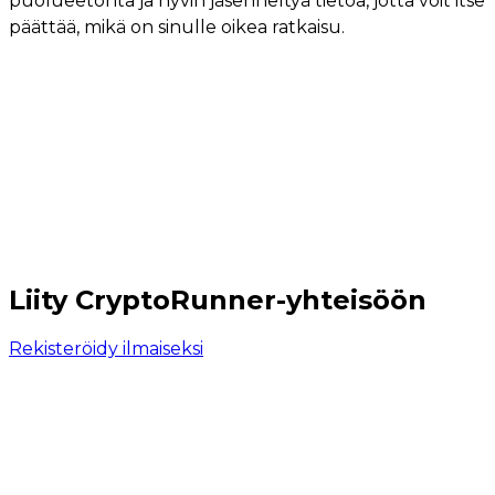
puolueetonta ja hyvin jäsenneltyä tietoa, jotta voit itse
päättää, mikä on sinulle oikea ratkaisu.
Liity CryptoRunner-yhteisöön
Rekisteröidy ilmaiseksi