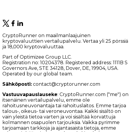
CryptoRunner on maailmanlaajuinen
kryptovaluuttien vertailupalvelu. Vertaa yli 25 pörssiä
ja 18,000 kryptovaluuttaa.
Part of Optimizee Group LLC.
Registration no: 10204378. Registered address: 1111B S
Governors Ave, STE 34128, Dover, DE, 19904, USA.
Operated by our global team.
Sähköposti:
contact@cryptorunner.com
Vastuuvapauslauseke
:
CryptoRunner.com ("me") on
itsenäinen vertailupalvelu, emme ole
rahoitusneuvonantaja tai rahoituslaitos. Emme tarjoa
talous-, oikeus- tai veroneuvontaa. Kaikki sisältö on
vain yleistä tietoa varten ja voi sisältää korvattuja
kolmannen osapuolen tarjouksia. Vaikka pyrimme
tarjoamaan tarkkoja ja ajantasaista tietoja, emme