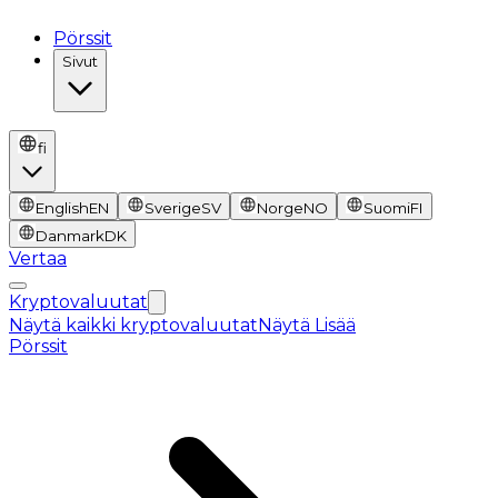
Pörssit
Sivut
fi
English
EN
Sverige
SV
Norge
NO
Suomi
FI
Danmark
DK
Vertaa
Kryptovaluutat
Näytä kaikki kryptovaluutat
Näytä Lisää
Pörssit