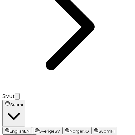
Sivut
Suomi
English
EN
Sverige
SV
Norge
NO
Suomi
FI