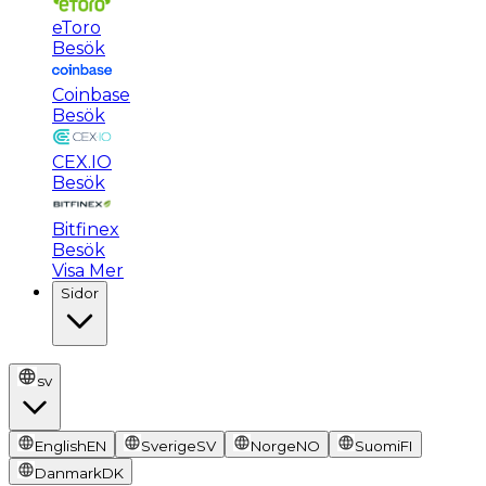
eToro
Besök
Coinbase
Besök
CEX.IO
Besök
Bitfinex
Besök
Visa Mer
Sidor
sv
English
EN
Sverige
SV
Norge
NO
Suomi
FI
Danmark
DK