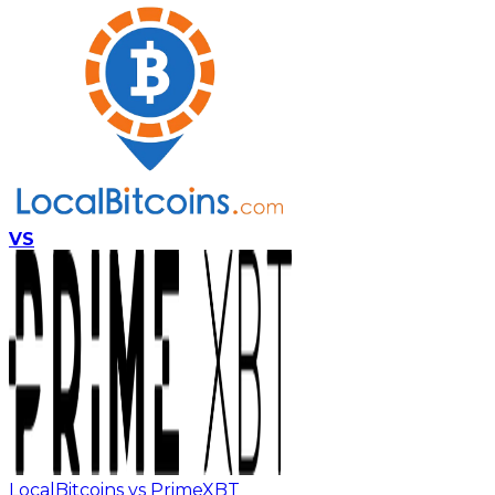
VS
LocalBitcoins vs PrimeXBT