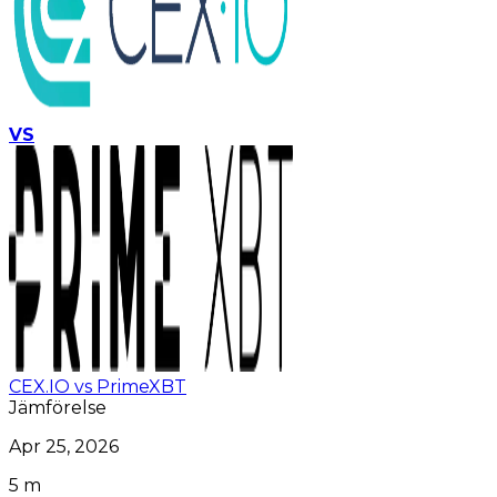
VS
CEX.IO vs PrimeXBT
Jämförelse
Apr 25, 2026
5 m