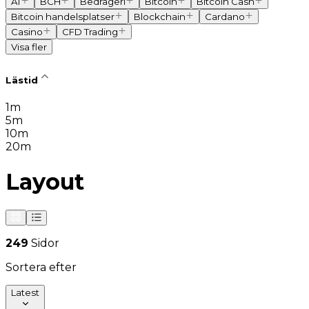
AI
BCH
Bedrägeri
Bitcoin
Bitcoin Cash
Bitcoin handelsplatser
Blockchain
Cardano
Casino
CFD Trading
Visa fler
Lästid
1m
5m
10m
20m
Layout
249
Sidor
Sortera efter
Latest