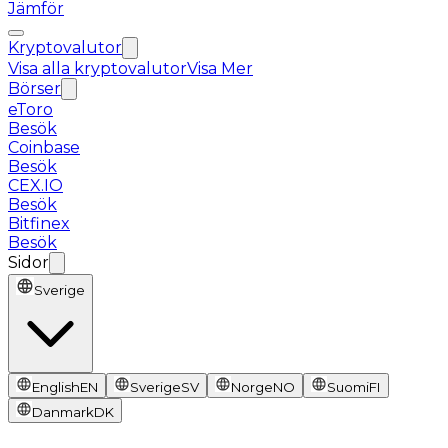
Jämför
Kryptovalutor
Visa alla kryptovalutor
Visa Mer
Börser
eToro
Besök
Coinbase
Besök
CEX.IO
Besök
Bitfinex
Besök
Sidor
Sverige
English
EN
Sverige
SV
Norge
NO
Suomi
FI
Danmark
DK