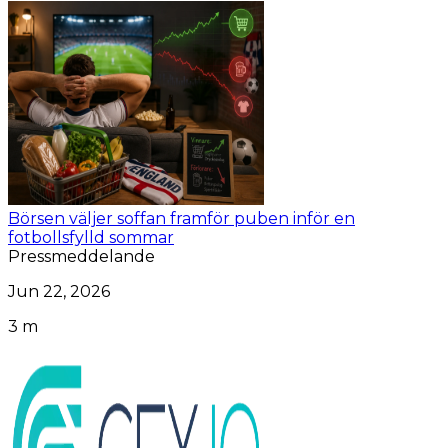
Börsen väljer soffan framför puben inför en
fotbollsfylld sommar
Pressmeddelande
Jun 22, 2026
3 m