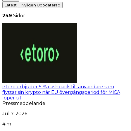
Latest
Nyligen Uppdaterad
249
Sidor
eToro erbjuder 5 % cashback till användare som
flyttar sin krypto när EU övergångsperiod för MiCA
löper ut
Pressmeddelande
Jul 7, 2026
4 m