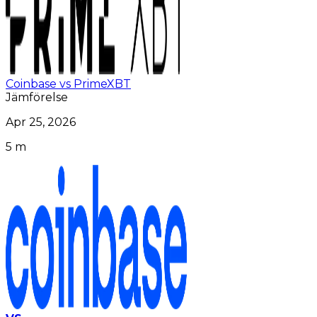
Coinbase vs PrimeXBT
Jämförelse
Apr 25, 2026
5 m