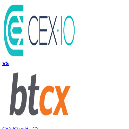
VS
CEX.IO vs BT.CX