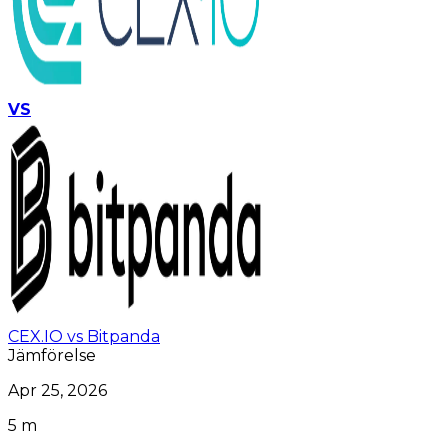
VS
CEX.IO vs Bitpanda
Jämförelse
Apr 25, 2026
5 m