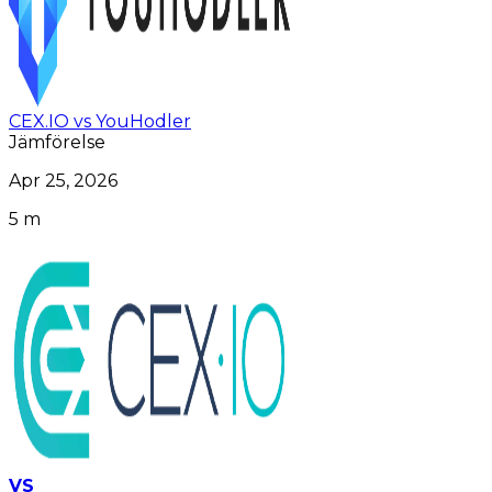
CEX.IO vs YouHodler
Jämförelse
Apr 25, 2026
5 m
VS