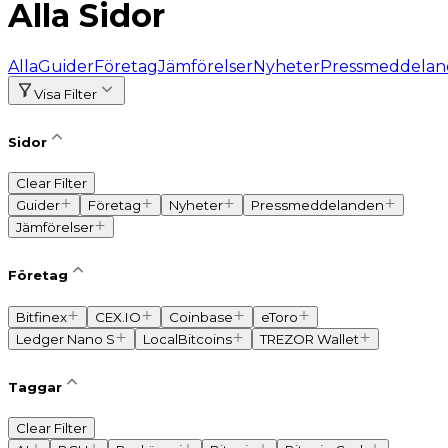
Alla Sidor
Alla
Guider
Företag
Jämförelser
Nyheter
Pressmeddela
Visa Filter
Sidor
Clear Filter
Guider
Företag
Nyheter
Pressmeddelanden
Jämförelser
Företag
Bitfinex
CEX.IO
Coinbase
eToro
Ledger Nano S
LocalBitcoins
TREZOR Wallet
Taggar
Clear Filter