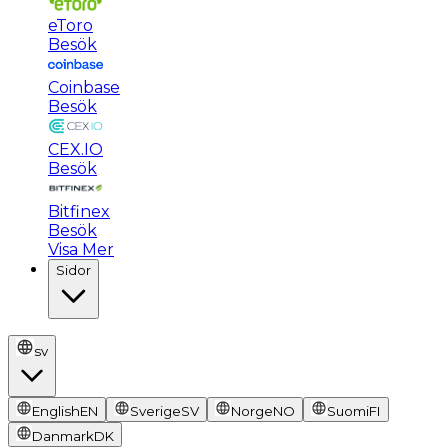
eToro
Besök
Coinbase
Besök
CEX.IO
Besök
Bitfinex
Besök
Visa Mer
Sidor
sv
English
EN
Sverige
SV
Norge
NO
Suomi
FI
Danmark
DK