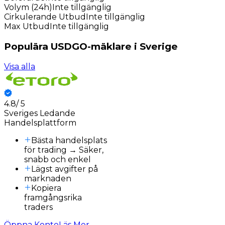
Volym (24h)
Inte tillgänglig
Cirkulerande Utbud
Inte tillgänglig
Max Utbud
Inte tillgänglig
Populära USDGO-mäklare i Sverige
Visa alla
4.8
/
5
3
Sveriges Ledande
Handelsplattform
Bästa handelsplats
för trading → Säker,
snabb och enkel
Lägst avgifter på
marknaden
Kopiera
framgångsrika
traders
Öppna Konto
Läs Mer