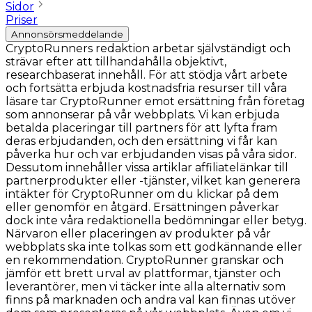
Sidor
Priser
Annonsörsmeddelande
CryptoRunners redaktion arbetar självständigt och
strävar efter att tillhandahålla objektivt,
researchbaserat innehåll. För att stödja vårt arbete
och fortsätta erbjuda kostnadsfria resurser till våra
läsare tar CryptoRunner emot ersättning från företag
som annonserar på vår webbplats. Vi kan erbjuda
betalda placeringar till partners för att lyfta fram
deras erbjudanden, och den ersättning vi får kan
påverka hur och var erbjudanden visas på våra sidor.
Dessutom innehåller vissa artiklar affiliatelänkar till
partnerprodukter eller -tjänster, vilket kan generera
intäkter för CryptoRunner om du klickar på dem
eller genomför en åtgärd. Ersättningen påverkar
dock inte våra redaktionella bedömningar eller betyg.
Närvaron eller placeringen av produkter på vår
webbplats ska inte tolkas som ett godkännande eller
en rekommendation. CryptoRunner granskar och
jämför ett brett urval av plattformar, tjänster och
leverantörer, men vi täcker inte alla alternativ som
finns på marknaden och andra val kan finnas utöver