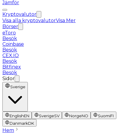
Jämför
Kryptovalutor
Visa alla kryptovalutor
Visa Mer
Börser
eToro
Besök
Coinbase
Besök
CEX.IO
Besök
Bitfinex
Besök
Sidor
Sverige
English
EN
Sverige
SV
Norge
NO
Suomi
FI
Danmark
DK
Hem