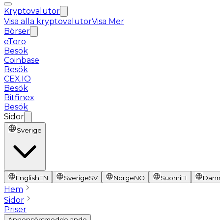
Kryptovalutor
Visa alla kryptovalutor
Visa Mer
Börser
eToro
Besök
Coinbase
Besök
CEX.IO
Besök
Bitfinex
Besök
Sidor
Sverige
English
EN
Sverige
SV
Norge
NO
Suomi
FI
Dan
Hem
Sidor
Priser
Annonsörsmeddelande