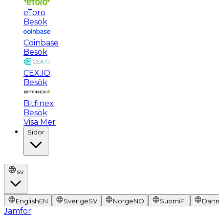
eToro
Besök
Coinbase
Besök
CEX.IO
Besök
Bitfinex
Besök
Visa Mer
Sidor
sv
English
EN
Sverige
SV
Norge
NO
Suomi
FI
Dan
Jämför