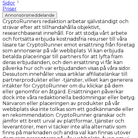
Sidor
Priser
Annonsörsmeddelande
CryptoRunners redaktion arbetar självständigt och
strävar efter att tillhandahålla objektivt,
researchbaserat innehåll. För att stödja vårt arbete
och fortsätta erbjuda kostnadsfria resurser till våra
läsare tar CryptoRunner emot ersättning från företag
som annonserar på vår webbplats. Vi kan erbjuda
betalda placeringar till partners för att lyfta fram
deras erbjudanden, och den ersättning vi får kan
påverka hur och var erbjudanden visas på våra sidor.
Dessutom innehåller vissa artiklar affiliatelänkar till
partnerprodukter eller -tjänster, vilket kan generera
intäkter för CryptoRunner om du klickar på dem
eller genomför en åtgärd. Ersättningen påverkar
dock inte våra redaktionella bedömningar eller betyg.
Närvaron eller placeringen av produkter på vår
webbplats ska inte tolkas som ett godkännande eller
en rekommendation. CryptoRunner granskar och
jämför ett brett urval av plattformar, tjänster och
leverantörer, men vi täcker inte alla alternativ som
finns på marknaden och andra val kan finnas utöver