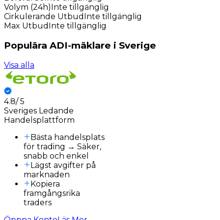
Volym (24h)
Inte tillgänglig
Cirkulerande Utbud
Inte tillgänglig
Max Utbud
Inte tillgänglig
Populära ADI-mäklare i Sverige
Visa alla
4.8
/
5
3
Sveriges Ledande
Handelsplattform
Bästa handelsplats
för trading → Säker,
snabb och enkel
Lägst avgifter på
marknaden
Kopiera
framgångsrika
traders
Öppna Konto
Läs Mer