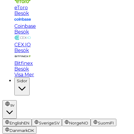
eToro
Besök
Coinbase
Besök
CEX.IO
Besök
Bitfinex
Besök
Visa Mer
Sidor
sv
English
EN
Sverige
SV
Norge
NO
Suomi
FI
Danmark
DK