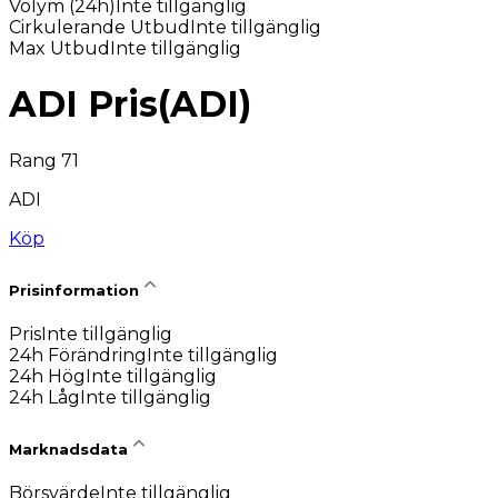
Volym (24h)
Inte tillgänglig
Cirkulerande Utbud
Inte tillgänglig
Max Utbud
Inte tillgänglig
ADI Pris
(
ADI
)
Rang 71
ADI
Köp
Prisinformation
Pris
Inte tillgänglig
24h Förändring
Inte tillgänglig
24h Hög
Inte tillgänglig
24h Låg
Inte tillgänglig
Marknadsdata
Börsvärde
Inte tillgänglig