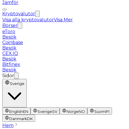
Jämför
Kryptovalutor
Visa alla kryptovalutor
Visa Mer
Börser
eToro
Besök
Coinbase
Besök
CEX.IO
Besök
Bitfinex
Besök
Sidor
Sverige
English
EN
Sverige
SV
Norge
NO
Suomi
FI
Danmark
DK
Hem