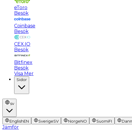
eToro
Besök
Coinbase
Besök
CEX.IO
Besök
Bitfinex
Besök
Visa Mer
Sidor
sv
English
EN
Sverige
SV
Norge
NO
Suomi
FI
Dan
Jämför