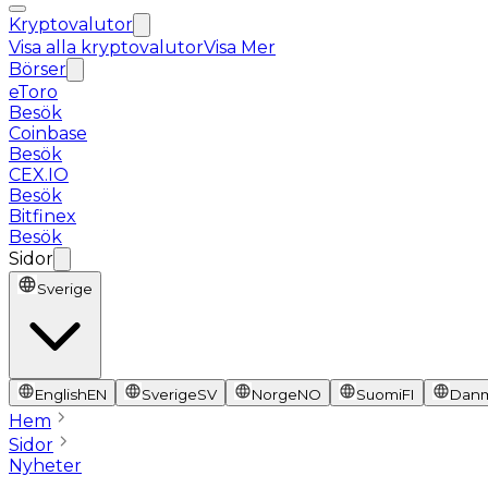
Kryptovalutor
Visa alla kryptovalutor
Visa Mer
Börser
eToro
Besök
Coinbase
Besök
CEX.IO
Besök
Bitfinex
Besök
Sidor
Sverige
English
EN
Sverige
SV
Norge
NO
Suomi
FI
Dan
Hem
Sidor
Nyheter