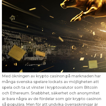
Med ökningen av krypto casinon på marknaden har
många svenska spelare lockats av möjligheten att
spela och ta ut vinster i kryptovalutor som Bitcoin
och Ethereum. Snabbhet, säkerhet och anonymitet
är bara några av de fördelar som gör krypto casinon
så populära. Men för att undvika överraskningar är