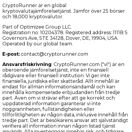
CryptoRunner är en global
kryptovalutajämförelsetjänst. Jämför över 25 börser
och 18,000 kryptovalutor.
Part of Optimizee Group LLC.
Registration no: 10204378. Registered address: 1111B S
Governors Ave, STE 34128, Dover, DE, 19904, USA.
Operated by our global team.
E-post:
contact@cryptorunner.com
Ansvarsfriskrivning
:
CryptoRunner.com ("vi") är en
oberoende jämförelsetjänst, inte en finansiell
rådgivare eller finansiell institution. Vi ger inte
finansiella, juridiska eller skatteråd. Allt innehåll är
endast för allmän informationsändamål och kan
innehålla kompenserade erbjudanden från tredje
part. Även om vi strävar efter att ge korrekt och
uppdaterad information garanterar vi inte
noggrannheten, fullständigheten eller
tillförlitligheten av någon data, inklusive innehåll från
tredje part. Det är besökarens ansvar att självständigt
verifiera all information innan någon listad tjänst
används. Alla investeringar innebär risk, och tidigare