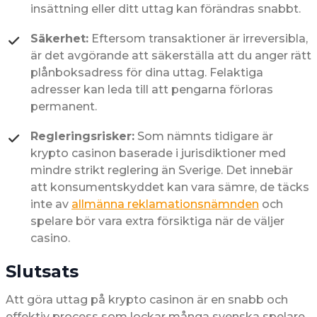
insättning eller ditt uttag kan förändras snabbt.
Säkerhet:
Eftersom transaktioner är irreversibla,
är det avgörande att säkerställa att du anger rätt
plånboksadress för dina uttag. Felaktiga
adresser kan leda till att pengarna förloras
permanent.
Regleringsrisker:
Som nämnts tidigare är
krypto casinon baserade i jurisdiktioner med
mindre strikt reglering än Sverige. Det innebär
att konsumentskyddet kan vara sämre, de täcks
inte av
allmänna reklamationsnämnden
och
spelare bör vara extra försiktiga när de väljer
casino.
Slutsats
Att göra uttag på krypto casinon är en snabb och
effektiv process som lockar många svenska spelare