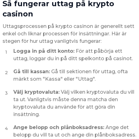
Så fungerar uttag på krypto
casinon
Uttagsprocessen på krypto casinon är generellt sett
enkel och liknar processen för insättningar. Här är
stegen för hur uttag vanligtvis fungerar:
Logga in på ditt konto:
För att påbörja ett
uttag, loggar du in på ditt spelkonto på casinot.
Gå till kassan:
Gå till sektionen för uttag, ofta
märkt som "Kassa" eller "Uttag".
Välj kryptovaluta:
Välj vilken kryptovaluta du vill
ta ut. Vanligtvis måste denna matcha den
kryptovaluta du använde för att göra din
insättning.
Ange belopp och plånboksadress:
Ange det
belopp du vill ta ut och ange din plånboksadress.