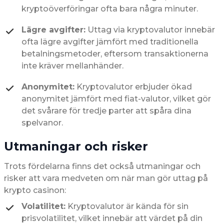
kryptoöverföringar ofta bara några minuter.
Lägre avgifter:
Uttag via kryptovalutor innebär
ofta lägre avgifter jämfört med traditionella
betalningsmetoder, eftersom transaktionerna
inte kräver mellanhänder.
Anonymitet:
Kryptovalutor erbjuder ökad
anonymitet jämfört med fiat-valutor, vilket gör
det svårare för tredje parter att spåra dina
spelvanor.
Utmaningar och risker
Trots fördelarna finns det också utmaningar och
risker att vara medveten om när man gör uttag på
krypto casinon:
Volatilitet:
Kryptovalutor är kända för sin
prisvolatilitet, vilket innebär att värdet på din