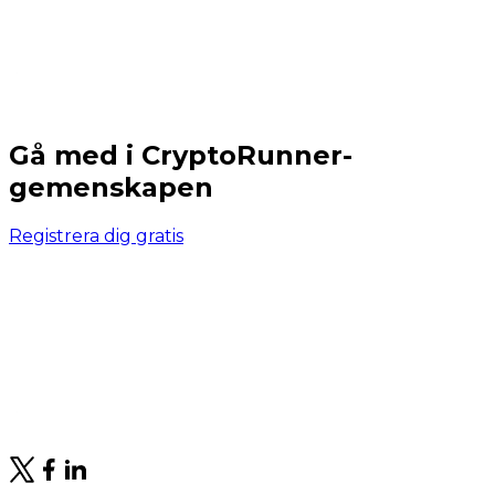
Gå med i CryptoRunner-
gemenskapen
Registrera dig gratis