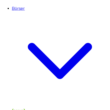
Börser