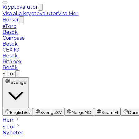
Kryptovalutor
Visa alla kryptovalutor
Visa Mer
Börser
eToro
Besök
Coinbase
Besök
CEX.IO
Besök
Bitfinex
Besök
Sidor
Sverige
English
EN
Sverige
SV
Norge
NO
Suomi
FI
Dan
Hem
Sidor
Nyheter