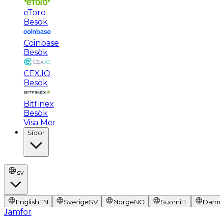
eToro
Besök
Coinbase
Besök
CEX.IO
Besök
Bitfinex
Besök
Visa Mer
Sidor
sv
English
EN
Sverige
SV
Norge
NO
Suomi
FI
Dan
Jämför