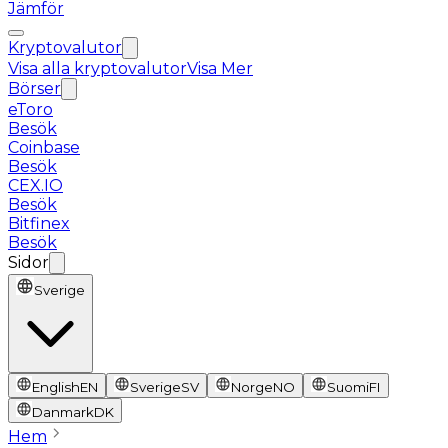
Jämför
Kryptovalutor
Visa alla kryptovalutor
Visa Mer
Börser
eToro
Besök
Coinbase
Besök
CEX.IO
Besök
Bitfinex
Besök
Sidor
Sverige
English
EN
Sverige
SV
Norge
NO
Suomi
FI
Danmark
DK
Hem