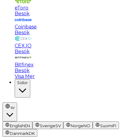
eToro
Besök
Coinbase
Besök
CEX.IO
Besök
Bitfinex
Besök
Visa Mer
Sidor
sv
English
EN
Sverige
SV
Norge
NO
Suomi
FI
Danmark
DK