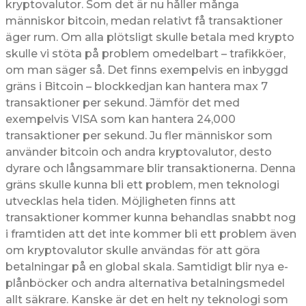
kryptovalutor. Som det är nu håller många
människor bitcoin, medan relativt få transaktioner
äger rum. Om alla plötsligt skulle betala med krypto
skulle vi stöta på problem omedelbart – trafikköer,
om man säger så. Det finns exempelvis en inbyggd
gräns i Bitcoin – blockkedjan kan hantera max 7
transaktioner per sekund. Jämför det med
exempelvis VISA som kan hantera 24,000
transaktioner per sekund. Ju fler människor som
använder bitcoin och andra kryptovalutor, desto
dyrare och långsammare blir transaktionerna. Denna
gräns skulle kunna bli ett problem, men teknologi
utvecklas hela tiden. Möjligheten finns att
transaktioner kommer kunna behandlas snabbt nog
i framtiden att det inte kommer bli ett problem även
om kryptovalutor skulle användas för att göra
betalningar på en global skala. Samtidigt blir nya e-
plånböcker och andra alternativa betalningsmedel
allt säkrare. Kanske är det en helt ny teknologi som