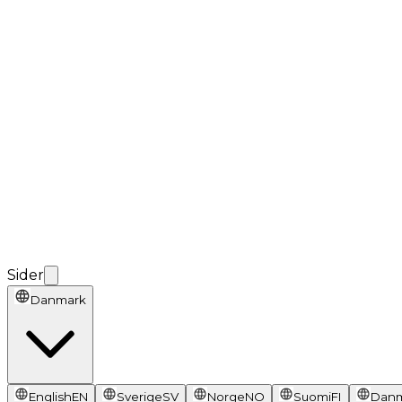
Sider
Danmark
English
EN
Sverige
SV
Norge
NO
Suomi
FI
Dan