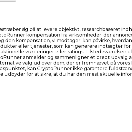
æber sig på at levere objektivt, researchbaseret indhol
ryptoRunner kompensation fra virksomheder, der annonce
 og den kompensation, vi modtager, kan påvirke, hvordan 
 produkter eller tjenester, som kan generere indtægter fo
aktionelle vurderinger eller ratings. Tilstedeværelsen 
yptoRunner anmelder og sammenligner et bredt udvalg a
lternative valg ud over dem, der er fremhævet på vores 
idspunktet, kan CryptoRunner ikke garantere fuldstændi
te udbyder for at sikre, at du har den mest aktuelle info