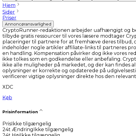
Hjem
Sider
Priser
Annoncøransvarlighed
CryptoRunner-redaktionen arbejder uafhængigt og bestr
tilbyde gratis ressourcer til vores læsere modtager C
placeringer til partnere for at fremhæve deres tilbud,
indeholder nogle artikler affiliate-links til partneres
en handling. Kompensation påvirker dog ikke vores red
ikke tolkes som en godkendelse eller anbefaling. Cr
ikke alle muligheder på markedet, og der kan findes a
oplysninger er korrekte og opdaterede på udgivelsest
verificerer vigtige oplysninger direkte hos den relevan
XDC
Køb
Prisinformation
Pris
Ikke tilgængelig
24t Ændring
Ikke tilgængelig
24t Høj
Ikke tilgængelig