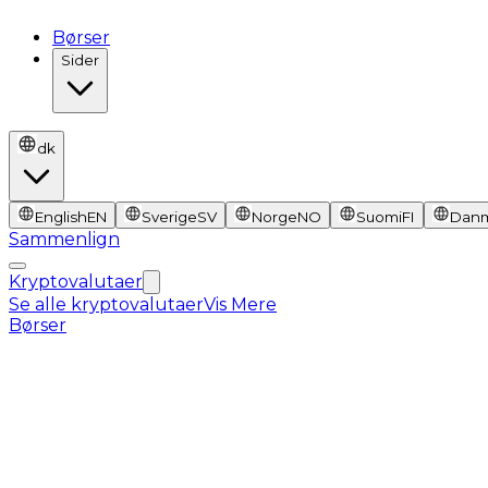
Børser
Sider
dk
English
EN
Sverige
SV
Norge
NO
Suomi
FI
Dan
Sammenlign
Kryptovalutaer
Se alle kryptovalutaer
Vis Mere
Børser