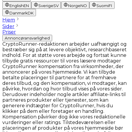
English
EN
Sverige
SV
Norge
NO
Suomi
FI
Danmark
DK
Hjem
Sider
Priser
Annoncøransvarlighed
CryptoRunner-redaktionen arbejder uafhængigt og
bestræber sig på at levere objektivt, researchbaseret
indhold. For at støtte vores arbejde og fortsat kunne
tilbyde gratis ressourcer til vores læsere modtager
CryptoRunner kompensation fra virksomheder, der
annoncerer på vores hjemmeside. Vi kan tilbyde
betalte placeringer til partnere for at fremhæve
deres tilbud, og den kompensation, vi modtager, kan
påvirke, hvordan og hvor tilbud vises på vores sider.
Derudover indeholder nogle artikler affiliate-links til
partneres produkter eller tjenester, som kan
generere indtægter for CryptoRunner, hvis du
klikker på dem eller foretager en handling.
Kompensation påvirker dog ikke vores redaktionelle
vurderinger eller ratings. Tilstedeværelsen eller
placeringen af produkter på vores hjemmeside bør