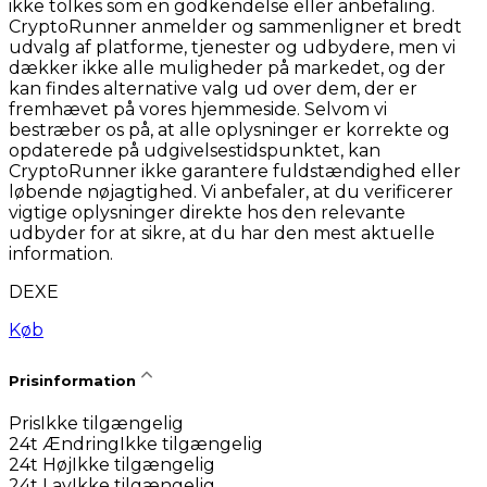
ikke tolkes som en godkendelse eller anbefaling.
CryptoRunner anmelder og sammenligner et bredt
udvalg af platforme, tjenester og udbydere, men vi
dækker ikke alle muligheder på markedet, og der
kan findes alternative valg ud over dem, der er
fremhævet på vores hjemmeside. Selvom vi
bestræber os på, at alle oplysninger er korrekte og
opdaterede på udgivelsestidspunktet, kan
CryptoRunner ikke garantere fuldstændighed eller
løbende nøjagtighed. Vi anbefaler, at du verificerer
vigtige oplysninger direkte hos den relevante
udbyder for at sikre, at du har den mest aktuelle
information.
DEXE
Køb
Prisinformation
Pris
Ikke tilgængelig
24t Ændring
Ikke tilgængelig
24t Høj
Ikke tilgængelig
24t Lav
Ikke tilgængelig