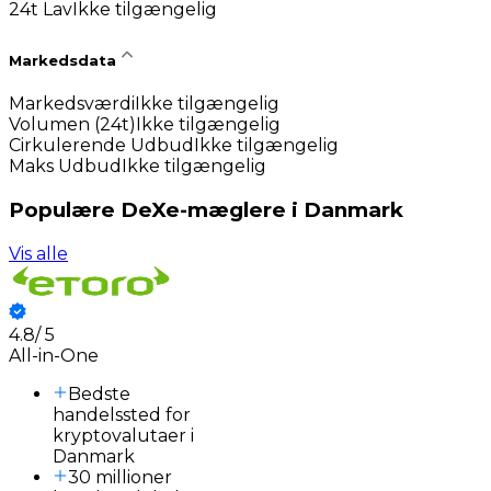
24t Lav
Ikke tilgængelig
Markedsdata
Markedsværdi
Ikke tilgængelig
Volumen (24t)
Ikke tilgængelig
Cirkulerende Udbud
Ikke tilgængelig
Maks Udbud
Ikke tilgængelig
Populære DeXe-mæglere i Danmark
Vis alle
4.8
/
5
3
All-in-One
Bedste
handelssted for
kryptovalutaer i
Danmark
30 millioner