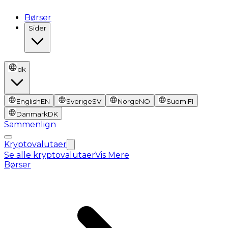
Børser
Sider
dk
English
EN
Sverige
SV
Norge
NO
Suomi
FI
Danmark
DK
Sammenlign
Kryptovalutaer
Se alle kryptovalutaer
Vis Mere
Børser