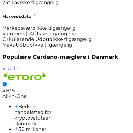
24t Lav
Ikke tilgængelig
Markedsdata
Markedsværdi
Ikke tilgængelig
Volumen (24t)
Ikke tilgængelig
Cirkulerende Udbud
Ikke tilgængelig
Maks Udbud
Ikke tilgængelig
Populære Cardano-mæglere i Danmark
Vis alle
4.8
/
5
3
All-in-One
Bedste
handelssted for
kryptovalutaer i
Danmark
30 millioner