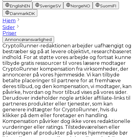
English
EN
Sverige
SV
Norge
NO
Suomi
FI
Danmark
DK
Hjem
Sider
Priser
Annoncøransvarlighed
CryptoRunner-redaktionen arbejder uafhængigt og
bestræber sig på at levere objektivt, researchbaseret
indhold. For at støtte vores arbejde og fortsat kunne
tilbyde gratis ressourcer til vores læsere modtager
CryptoRunner kompensation fra virksomheder, der
annoncerer på vores hjemmeside. Vi kan tilbyde
betalte placeringer til partnere for at fremhæve
deres tilbud, og den kompensation, vi modtager, kan
påvirke, hvordan og hvor tilbud vises på vores sider.
Derudover indeholder nogle artikler affiliate-links til
partneres produkter eller tjenester, som kan
generere indtægter for CryptoRunner, hvis du
klikker på dem eller foretager en handling.
Kompensation påvirker dog ikke vores redaktionelle
vurderinger eller ratings. Tilstedeværelsen eller
placeringen af produkter på vores hjemmeside bør