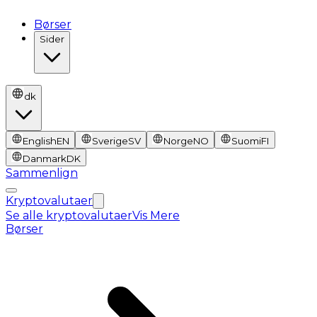
Børser
Sider
dk
English
EN
Sverige
SV
Norge
NO
Suomi
FI
Danmark
DK
Sammenlign
Kryptovalutaer
Se alle kryptovalutaer
Vis Mere
Børser