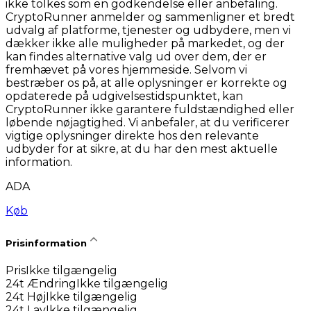
ikke tolkes som en godkendelse eller anbefaling.
CryptoRunner anmelder og sammenligner et bredt
udvalg af platforme, tjenester og udbydere, men vi
dækker ikke alle muligheder på markedet, og der
kan findes alternative valg ud over dem, der er
fremhævet på vores hjemmeside. Selvom vi
bestræber os på, at alle oplysninger er korrekte og
opdaterede på udgivelsestidspunktet, kan
CryptoRunner ikke garantere fuldstændighed eller
løbende nøjagtighed. Vi anbefaler, at du verificerer
vigtige oplysninger direkte hos den relevante
udbyder for at sikre, at du har den mest aktuelle
information.
ADA
Køb
Prisinformation
Pris
Ikke tilgængelig
24t Ændring
Ikke tilgængelig
24t Høj
Ikke tilgængelig
24t Lav
Ikke tilgængelig